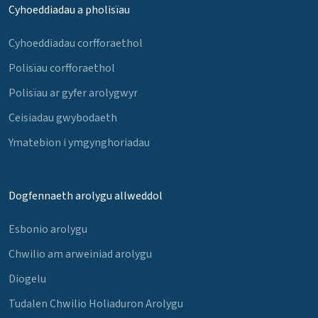
Cyhoeddiadau a pholisïau
Cyhoeddiadau corfforaethol
Polisïau corfforaethol
Polisïau ar gyfer arolygwyr
Ceisiadau gwybodaeth
Ymatebion i ymgynghoriadau
Dogfennaeth arolygu allweddol
Esbonio arolygu
Chwilio am arweiniad arolygu
Diogelu
Tudalen Chwilio Holiaduron Arolygu