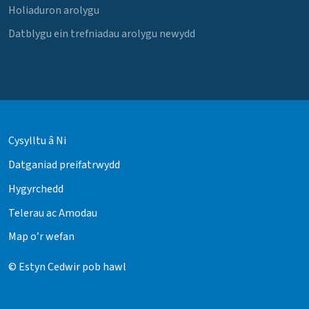
Holiaduron arolygu
Datblygu ein trefniadau arolygu newydd
Cysylltu â Ni
Datganiad preifatrwydd
Hygyrchedd
Telerau ac Amodau
Map o’r wefan
© Estyn Cedwir pob hawl