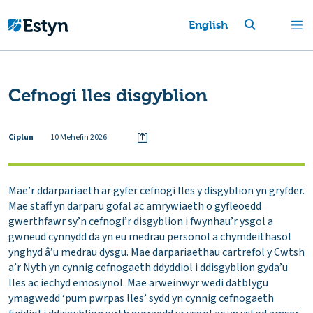
English
Cefnogi lles disgyblion
Ciplun
10 Mehefin 2026
Mae’r ddarpariaeth ar gyfer cefnogi lles y disgyblion yn gryfder.
Mae staff yn darparu gofal ac amrywiaeth o gyfleoedd
gwerthfawr sy’n cefnogi’r disgyblion i fwynhau’r ysgol a
gwneud cynnydd da yn eu medrau personol a chymdeithasol
ynghyd â’u medrau dysgu. Mae darpariaethau cartrefol y Cwtsh
a’r Nyth yn cynnig cefnogaeth ddyddiol i ddisgyblion gyda’u
lles ac iechyd emosiynol. Mae arweinwyr wedi datblygu
ymagwedd ‘pum pwrpas lles’ sydd yn cynnig cefnogaeth