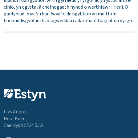
fuddiol i ddisgyblion wrth gyrraedd yr ysgol ac yn ystod amser
cinio, yn ogystal â chefnogaeth hynod o werthfawr i rieni. O
ganlyniad, mae’r rhan fwyaf o ddisgyblion yn meithrin
hunanddisgyblaeth ac agweddau cadarnhaol tuag at eu dysgu.
Llys Angor,
Heol Keen,
Caerdydd CF24 5JW