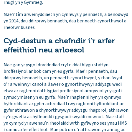
rhugl yn y Gymraeg.
Mae’r tîm arweinyddiaeth yn cynnwys y pennaeth, a benodwyd
yn 2014, dau ddirprwy bennaeth, dau bennaeth cynorthwyol a
rheolwr busnes.
Cyd-destun a chefndir i’r arfer
effeithiol neu arloesol
Mae gan yr ysgol draddodiad cryf o ddatblygu staff yn
broffesiynol ar bob cam yn eu gyrfa. Mae’r pennaeth, dau
ddirprwy bennaeth, un pennaeth cynorthwyol, y rhan fwyaf
o’r arweinwyr canol a llawer o gynorthwywyr addysgu wedi
elwa ar raglenni datblygiad proffesiynol amrywiol yr ysgol i
symud ymlaen yn eu gyrfa. Mae’r rhaglenni hyn yn cynnwys
hyfforddiant ar gyfer achrediad trwy raglenni hyfforddiant ar
gyfer athrawon a chynorthwywyr addysgu rhagorol, athrawon
sy’n gwella a chyfleoedd i gysgodi swyddi mewnol. Mae staff
yn cymryd yr awenau’n rheolaidd wrth gyflwyno sesiynau HMS
i rannu arfer effeithiol. Mae pob un o’r athrawon yn annog ac