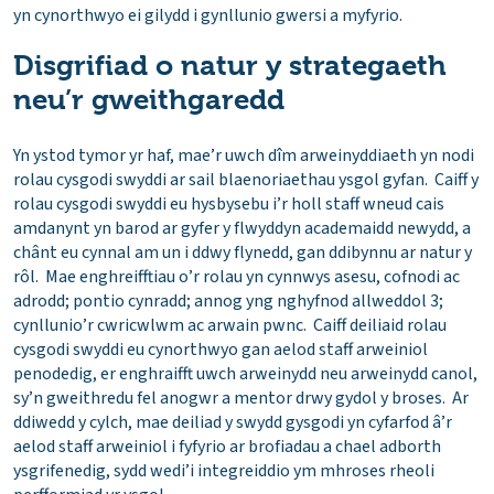
yn cynorthwyo ei gilydd i gynllunio gwersi a myfyrio.
Disgrifiad o natur y strategaeth
neu’r gweithgaredd
Yn ystod tymor yr haf, mae’r uwch dîm arweinyddiaeth yn nodi
rolau cysgodi swyddi ar sail blaenoriaethau ysgol gyfan. Caiff y
rolau cysgodi swyddi eu hysbysebu i’r holl staff wneud cais
amdanynt yn barod ar gyfer y flwyddyn academaidd newydd, a
chânt eu cynnal am un i ddwy flynedd, gan ddibynnu ar natur y
rôl. Mae enghreifftiau o’r rolau yn cynnwys asesu, cofnodi ac
adrodd; pontio cynradd; annog yng nghyfnod allweddol 3;
cynllunio’r cwricwlwm ac arwain pwnc. Caiff deiliaid rolau
cysgodi swyddi eu cynorthwyo gan aelod staff arweiniol
penodedig, er enghraifft uwch arweinydd neu arweinydd canol,
sy’n gweithredu fel anogwr a mentor drwy gydol y broses. Ar
ddiwedd y cylch, mae deiliad y swydd gysgodi yn cyfarfod â’r
aelod staff arweiniol i fyfyrio ar brofiadau a chael adborth
ysgrifenedig, sydd wedi’i integreiddio ym mhroses rheoli