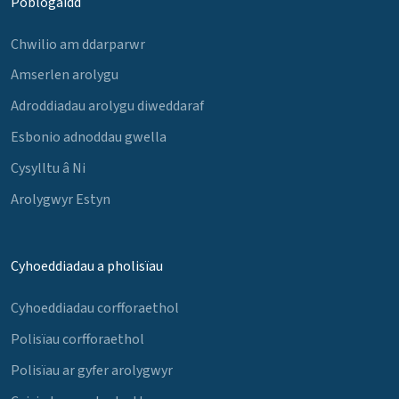
Poblogaidd
Chwilio am ddarparwr
Amserlen arolygu
Adroddiadau arolygu diweddaraf
Esbonio adnoddau gwella
Cysylltu â Ni
Arolygwyr Estyn
Cyhoeddiadau a pholisïau
Cyhoeddiadau corfforaethol
Polisïau corfforaethol
Polisïau ar gyfer arolygwyr