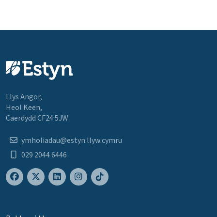
Llys Angor,
Heol Keen,
Caerdydd CF24 5JW
ymholiadau@estyn.llyw.cymru
029 2044 6446