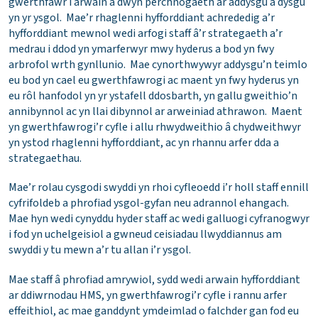
gwerthfawr i arwain a dwyn perchnogaeth ar addysgu a dysgu
yn yr ysgol. Mae’r rhaglenni hyfforddiant achrededig a’r
hyfforddiant mewnol wedi arfogi staff â’r strategaeth a’r
medrau i ddod yn ymarferwyr mwy hyderus a bod yn fwy
arbrofol wrth gynllunio. Mae cynorthwywyr addysgu’n teimlo
eu bod yn cael eu gwerthfawrogi ac maent yn fwy hyderus yn
eu rôl hanfodol yn yr ystafell ddosbarth, yn gallu gweithio’n
annibynnol ac yn llai dibynnol ar arweiniad athrawon. Maent
yn gwerthfawrogi’r cyfle i allu rhwydweithio â chydweithwyr
yn ystod rhaglenni hyfforddiant, ac yn rhannu arfer dda a
strategaethau.
Mae’r rolau cysgodi swyddi yn rhoi cyfleoedd i’r holl staff ennill
cyfrifoldeb a phrofiad ysgol-gyfan neu adrannol ehangach.
Mae hyn wedi cynyddu hyder staff ac wedi galluogi cyfranogwyr
i fod yn uchelgeisiol a gwneud ceisiadau llwyddiannus am
swyddi y tu mewn a’r tu allan i’r ysgol.
Mae staff â phrofiad amrywiol, sydd wedi arwain hyfforddiant
ar ddiwrnodau HMS, yn gwerthfawrogi’r cyfle i rannu arfer
effeithiol, ac mae ganddynt ymdeimlad o falchder gan fod eu