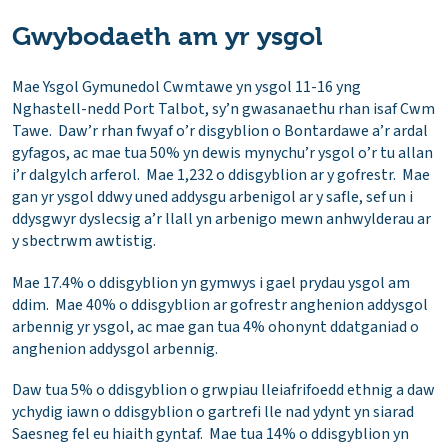
Gwybodaeth am yr ysgol
Mae Ysgol Gymunedol Cwmtawe yn ysgol 11-16 yng
Nghastell-nedd Port Talbot, sy’n gwasanaethu rhan isaf Cwm
Tawe. Daw’r rhan fwyaf o’r disgyblion o Bontardawe a’r ardal
gyfagos, ac mae tua 50% yn dewis mynychu’r ysgol o’r tu allan
i’r dalgylch arferol. Mae 1,232 o ddisgyblion ar y gofrestr. Mae
gan yr ysgol ddwy uned addysgu arbenigol ar y safle, sef un i
ddysgwyr dyslecsig a’r llall yn arbenigo mewn anhwylderau ar
y sbectrwm awtistig.
Mae 17.4% o ddisgyblion yn gymwys i gael prydau ysgol am
ddim. Mae 40% o ddisgyblion ar gofrestr anghenion addysgol
arbennig yr ysgol, ac mae gan tua 4% ohonynt ddatganiad o
anghenion addysgol arbennig.
Daw tua 5% o ddisgyblion o grwpiau lleiafrifoedd ethnig a daw
ychydig iawn o ddisgyblion o gartrefi lle nad ydynt yn siarad
Saesneg fel eu hiaith gyntaf. Mae tua 14% o ddisgyblion yn