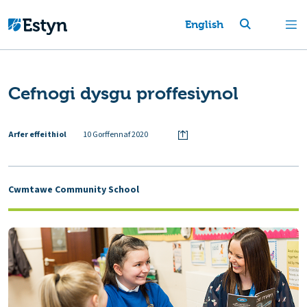
English
Cefnogi dysgu proffesiynol
Arfer effeithiol
10 Gorffennaf 2020
Cwmtawe Community School