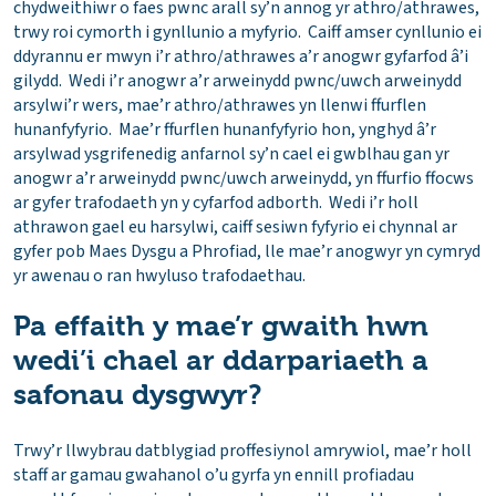
chydweithiwr o faes pwnc arall sy’n annog yr athro/athrawes,
trwy roi cymorth i gynllunio a myfyrio. Caiff amser cynllunio ei
ddyrannu er mwyn i’r athro/athrawes a’r anogwr gyfarfod â’i
gilydd. Wedi i’r anogwr a’r arweinydd pwnc/uwch arweinydd
arsylwi’r wers, mae’r athro/athrawes yn llenwi ffurflen
hunanfyfyrio. Mae’r ffurflen hunanfyfyrio hon, ynghyd â’r
arsylwad ysgrifenedig anfarnol sy’n cael ei gwblhau gan yr
anogwr a’r arweinydd pwnc/uwch arweinydd, yn ffurfio ffocws
ar gyfer trafodaeth yn y cyfarfod adborth. Wedi i’r holl
athrawon gael eu harsylwi, caiff sesiwn fyfyrio ei chynnal ar
gyfer pob Maes Dysgu a Phrofiad, lle mae’r anogwyr yn cymryd
yr awenau o ran hwyluso trafodaethau.
Pa effaith y mae’r gwaith hwn
wedi’i chael ar ddarpariaeth a
safonau dysgwyr?
Trwy’r llwybrau datblygiad proffesiynol amrywiol, mae’r holl
staff ar gamau gwahanol o’u gyrfa yn ennill profiadau