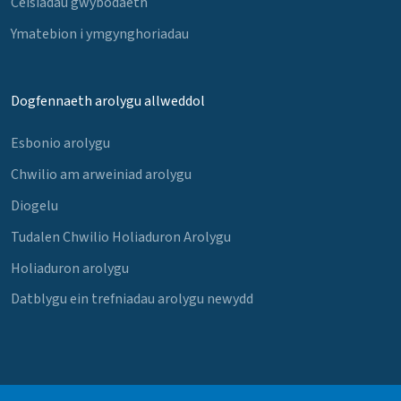
Ceisiadau gwybodaeth
Ymatebion i ymgynghoriadau
Dogfennaeth arolygu allweddol
Esbonio arolygu
Chwilio am arweiniad arolygu
Diogelu
Tudalen Chwilio Holiaduron Arolygu
Holiaduron arolygu
Datblygu ein trefniadau arolygu newydd