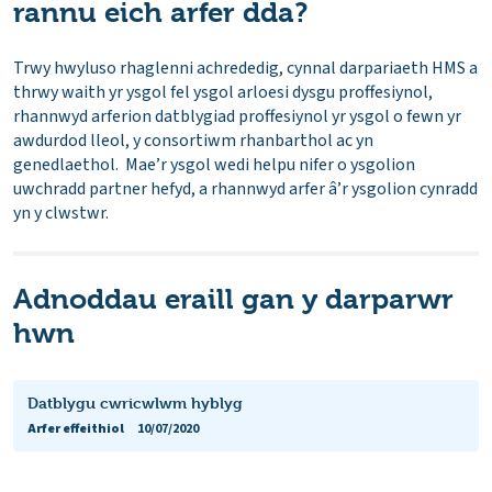
rannu eich arfer dda?
Trwy hwyluso rhaglenni achrededig, cynnal darpariaeth HMS a
thrwy waith yr ysgol fel ysgol arloesi dysgu proffesiynol,
rhannwyd arferion datblygiad proffesiynol yr ysgol o fewn yr
awdurdod lleol, y consortiwm rhanbarthol ac yn
genedlaethol. Mae’r ysgol wedi helpu nifer o ysgolion
uwchradd partner hefyd, a rhannwyd arfer â’r ysgolion cynradd
yn y clwstwr.
Adnoddau eraill gan y darparwr
hwn
Datblygu cwricwlwm hyblyg
Arfer effeithiol
10/07/2020