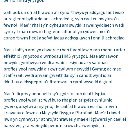
perfformiad yr ysgol.
Gall pob un o’r athrawon a’r cynorthwywyr addysgu fanteisio
ar raglenni hyfforddiant achrededig, sy’n cael eu hwyluso’n
fewnol. Mae’r rhai sy’n dyheu am swyddi arweinyddiaeth wedi
cymryd rhan mewn rhaglenni allanol yn cydweithio â’r
consortiwm lleol a sefydliadau addysg uwch i ennill achrediad.
Mae staff yn aml yn chwarae rhan flaenllaw o ran rhannu arfer
effeithiol yn ystod diwrnodau HMS yr ysgol. Mae athrawon
newydd gymhwyso wedi arwain sesiynau ar y safonau
proffesiynol newydd a’r cwricwlwm newydd i Gymru; ac mae
staff eraill wedi arwain gweithdai sy’n canolbwyntio ar
ddulliau addysgegol a’r fframwaith cymhwysedd digidol.
Mae’r dirprwy bennaeth sy’n gyfrifol am ddatblygiad
proffesiynol wedi strwythuro rhaglen ar gyfer cynllunio
gwersi, arsylwi a myfyrio, lle caiff athrawon eu rhoi mewn
triawdau o fewn eu Meysydd Dysgu a Phrofiad. Mae’r triawd
hwn yn cynnwys yr athro/athrawes y mae ei (g)wersi yn cael ei
harsylwi, yr arweinydd pwnc neu uwch arweinydd, a