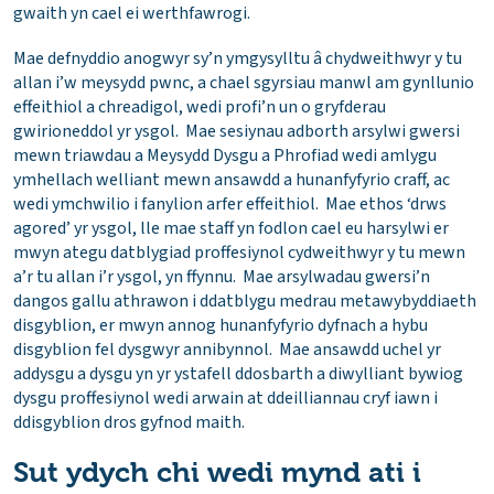
gwaith yn cael ei werthfawrogi.
Mae defnyddio anogwyr sy’n ymgysylltu â chydweithwyr y tu
allan i’w meysydd pwnc, a chael sgyrsiau manwl am gynllunio
effeithiol a chreadigol, wedi profi’n un o gryfderau
gwirioneddol yr ysgol. Mae sesiynau adborth arsylwi gwersi
mewn triawdau a Meysydd Dysgu a Phrofiad wedi amlygu
ymhellach welliant mewn ansawdd a hunanfyfyrio craff, ac
wedi ymchwilio i fanylion arfer effeithiol. Mae ethos ‘drws
agored’ yr ysgol, lle mae staff yn fodlon cael eu harsylwi er
mwyn ategu datblygiad proffesiynol cydweithwyr y tu mewn
a’r tu allan i’r ysgol, yn ffynnu. Mae arsylwadau gwersi’n
dangos gallu athrawon i ddatblygu medrau metawybyddiaeth
disgyblion, er mwyn annog hunanfyfyrio dyfnach a hybu
disgyblion fel dysgwyr annibynnol. Mae ansawdd uchel yr
addysgu a dysgu yn yr ystafell ddosbarth a diwylliant bywiog
dysgu proffesiynol wedi arwain at ddeilliannau cryf iawn i
ddisgyblion dros gyfnod maith.
Sut ydych chi wedi mynd ati i