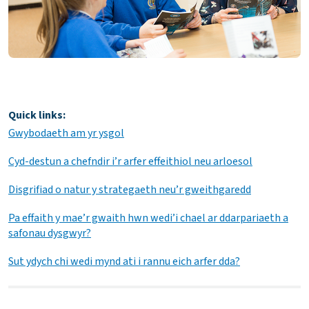
Quick links:
Gwybodaeth am yr ysgol
Cyd-destun a chefndir i’r arfer effeithiol neu arloesol
Disgrifiad o natur y strategaeth neu’r gweithgaredd
Pa effaith y mae’r gwaith hwn wedi’i chael ar ddarpariaeth a
safonau dysgwyr?
Sut ydych chi wedi mynd ati i rannu eich arfer dda?