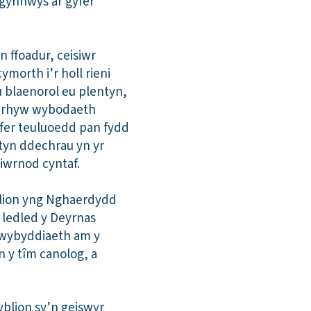
 gynnwys ar gyfer
n ffoadur, ceisiwr
orth i’r holl rieni
 blaenorol eu plentyn,
 unrhyw wybodaeth
yfer teuluoedd pan fydd
tyn ddechrau yn yr
iwrnod cyntaf.
lion yng Nghaerdydd
 ledled y Deyrnas
ymwybyddiaeth am y
n y tîm canolog, a
yblion sy’n geiswyr