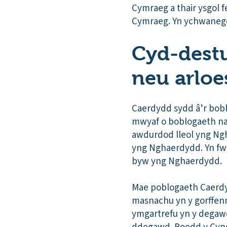
Cymraeg a thair ysgol f
Cymraeg. Yn ychwanegol
Cyd-destun
neu arloe
Caerdydd sydd â’r bob
mwyaf o boblogaeth na
awdurdod lleol yng Ng
yng Nghaerdydd. Yn fw
byw yng Nghaerdydd.
Mae poblogaeth Caerdyd
masnachu yn y gorffenn
ymgartrefu yn y degawd