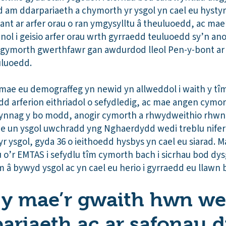
id am ddarpariaeth a chymorth yr ysgol yn cael eu hysty
nt ar arfer orau o ran ymgysylltu â theuluoedd, ac mae
nol i geisio arfer orau wrth gyrraedd teuluoedd sy’n an
gymorth gwerthfawr gan awdurdod lleol Pen-y-bont ar O
euluoedd.
 mae eu demograffeg yn newid yn allweddol i waith y tîm
 arferion eithriadol o sefydledig, ac mae angen cymorth 
 bynnag y bo modd, anogir cymorth a rhwydweithio rhwng
 un ysgol uwchradd yng Nghaerdydd wedi treblu nifer e
 ysgol, gyda 36 o ieithoedd hysbys yn cael eu siarad. 
 o’r EMTAS i sefydlu tîm cymorth bach i sicrhau bod dy
â bywyd ysgol ac yn cael eu herio i gyrraedd eu llawn b
h y mae’r gwaith hwn we
pariaeth ac ar safonau 