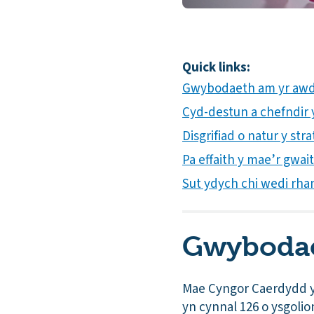
Quick links:
Gwybodaeth am yr awd
Cyd-destun a chefndir yr
Disgrifiad o natur y s
Pa effaith y mae’r gwai
Sut ydych chi wedi rha
Gwybodae
Mae Cyngor Caerdydd y
yn cynnal 126 o ysgoli