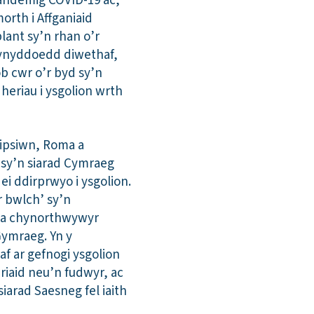
pandemig COVID-19 ac,
orth i Affganiaid
lant sy’n rhan o’r
blynyddoedd diwethaf,
b cwr o’r byd sy’n
heriau i ysgolion wrth
Sipsiwn, Roma a
i sy’n siarad Cymraeg
ei ddirprwyo i ysgolion.
 bwlch’ sy’n
n a chynorthwywyr
Gymraeg. Yn y
 ar gefnogi ysgolion
riaid neu’n fudwyr, ac
arad Saesneg fel iaith