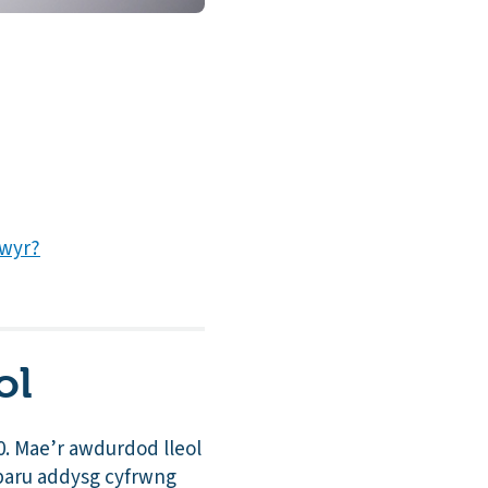
gwyr?
ol
. Mae’r awdurdod lleol
rparu addysg cyfrwng