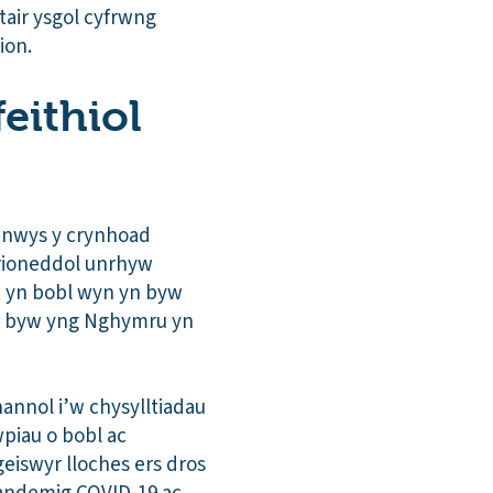
tair ysgol cyfrwng
ion.
eithiol
nnwys y crynhoad
rioneddol unrhyw
 yn bobl wyn yn byw
n byw yng Nghymru yn
annol i’w chysylltiadau
piau o bobl ac
eiswyr lloches ers dros