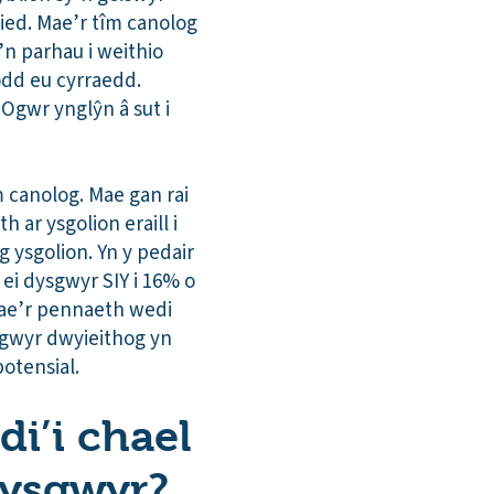
ried. Mae’r tîm canolog
’n parhau i weithio
odd eu cyrraedd.
gwr ynglŷn â sut i
 canolog. Mae gan rai
ar ysgolion eraill i
 ysgolion. Yn y pedair
i dysgwyr SIY i 16% o
Mae’r pennaeth wedi
sgwyr dwyieithog yn
otensial.
di’i chael
dysgwyr?