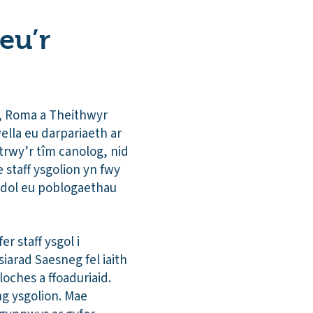
eu’r
n, Roma a Theithwyr
ella eu darpariaeth ar
trwy’r tîm canolog, nid
staff ysgolion yn fwy
ddol eu poblogaethau
r staff ysgol i
iarad Saesneg fel iaith
loches a ffoaduriaid.
ng ysgolion. Mae