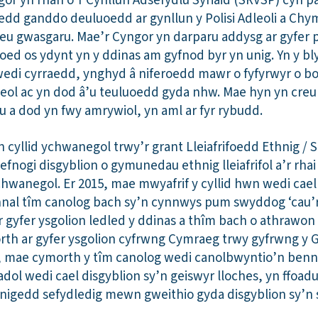
r yn rhan o’r Cynllun Adsefydlu Syriaid (SRVSP) cyn 
oedd ganddo deuluoedd ar gynllun y Polisi Adleoli a Chym
l eu gwasgaru. Mae’r Cyngor yn darparu addysg ar gyfer p
 oed os ydynt yn y ddinas am gyfnod byr yn unig. Yn y 
edi cyrraedd, ynghyd â niferoedd mawr o fyfyrwyr o bo
leol ac yn dod â’u teuluoedd gyda nhw. Mae hyn yn creu 
 a dod yn fwy amrywiol, yn aml ar fyr rybudd.
 cyllid ychwanegol trwy’r grant Lleiafrifoedd Ethnig / 
fnogi disgyblion o gymunedau ethnig lleiafrifol a’r rha
chwanegol. Er 2015, mae mwyafrif y cyllid hwn wedi cael 
nal tîm canolog bach sy’n cynnwys pum swyddog ‘cau’r
 gyfer ysgolion ledled y ddinas a thîm bach o athrawo
th ar gyfer ysgolion cyfrwng Cymraeg trwy gyfrwng y 
 mae cymorth y tîm canolog wedi canolbwyntio’n bennaf
ol wedi cael disgyblion sy’n geiswyr lloches, yn ffoadu
igedd sefydledig mewn gweithio gyda disgyblion sy’n si