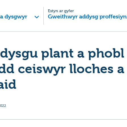
Estyn ar gyfer
 a dysgwyr
Gweithwyr addysg proffesiyn
dysgu plant a phobl 
d ceiswyr lloches a
aid
2022