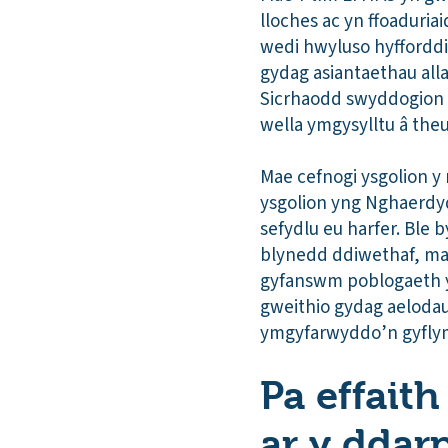
lloches ac yn ffoaduria
wedi hwyluso hyfforddia
gydag asiantaethau alla
Sicrhaodd swyddogion 
wella ymgysylltu â th
Mae cefnogi ysgolion y
ysgolion yng Nghaerdydd
sefydlu eu harfer. Ble
blynedd ddiwethaf, mae
gyfanswm poblogaeth yr
gweithio gydag aelodau
ymgyfarwyddo’n gyflym 
Pa effait
ar y ddar