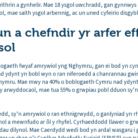
eithrin a gynhelir. Mae 18 ysgol uwchradd, gan gynnwys 
, mae saith ysgol arbennig, ac un uned cyfeirio disgybl
 a chefndir yr arfer eff
sol
logaeth fwyaf amrywiol yng Nghymru, gan ei bod yn cy
d ydynt yn bobl wyn o ran niferoedd a chanrannau gwi
hymru. Mae mwy na 40% o boblogaeth Cymru nad ydynt
y arwyddocaol, mae tua 55% o grwpiau pobl dduon sy’
d, sy’n amrywiol o ran ethnigrwydd, o ganlyniad yn rh
ol a mewnfudo ar ôl y rhyfel. Cyrhaeddodd llawer o grw
au dilynol. Mae Caerdydd wedi bod yn ardal wasgaru i g