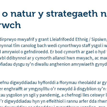
 o natur y strategaeth n
rwch
dirprwyo mwyafrif y grant Lleiafrifoedd Ethnig / Sipsiw
hynnal tîm canolog bach wedi cynorthwyo staff ysgol i w
d amrywiol o gefndiroedd. Er bod cymorth ar gael o hyd 
wbl ddibynnol ar y cymorth allanol hwn mwyach, ac mae 
ofiadau dysgu sy’n diwallu anghenion amrywiaeth gyny
efnu digwyddiadau hyfforddi a fforymau rheolaidd ar gyfe
r enghraifft ar ymgysylltu o’r newydd â disgyblion sy’n s
au ysgolion yn sgil y pandemig, a chefnogi lles ceiswyr l
’r digwyddiadau hyn yn effeithiol i rannu arfer dda rhw