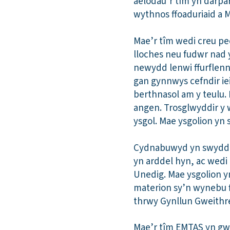
aelodau’r tîm yn darpa
wythnos ffoaduriaid a 
Mae’r tîm wedi creu pec
lloches neu fudwr nad 
newydd lenwi ffurflenn
gan gynnwys cefndir i
berthnasol am y teulu. 
angen. Trosglwyddir y 
ysgol. Mae ysgolion yn
Cydnabuwyd yn swyddog
yn arddel hyn, ac wedi
Unedig. Mae ysgolion y
materion sy’n wynebu ff
thrwy Gynllun Gweithre
Mae’r tîm EMTAS yn gwei