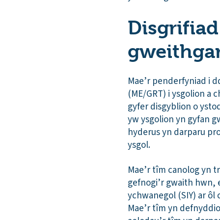
Disgrifiad
gweithga
Mae’r penderfyniad i d
(ME/GRT) i ysgolion a c
gyfer disgyblion o ysto
yw ysgolion yn gyfan g
hyderus yn darparu pr
ysgol.
Mae’r tîm canolog yn tr
gefnogi’r gwaith hwn, e
ychwanegol (SIY) ar ôl c
Mae’r tîm yn defnyddio