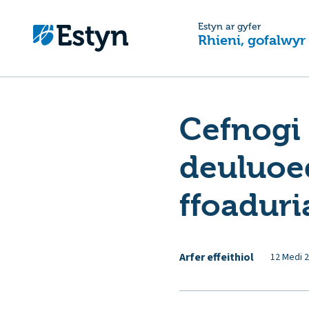
Estyn ar gyfer
Rhieni, gofalwyr
Cefnogi 
deuluoed
ffoaduri
Arfer effeithiol
12 Medi 