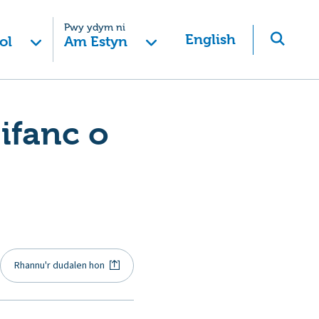
Pwy ydym ni
English
ol
Am Estyn
ifanc o
Rhannu'r dudalen hon