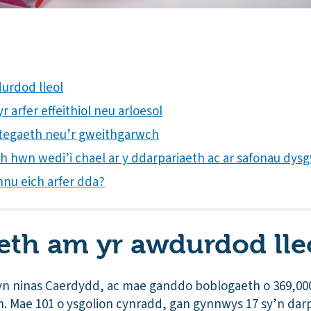
urdod lleol
 arfer effeithiol neu arloesol
trategaeth neu’r gweithgarwch
th hwn wedi’i chael ar y ddarpariaeth ac ar safonau dys
nnu eich arfer dda?
th am yr awdurdod lle
n ninas Caerdydd, ac mae ganddo boblogaeth o 369,000
on. Mae 101 o ysgolion cynradd, gan gynnwys 17 sy’n da