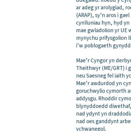
ddegawd. Roedd y Cyngo
ar adeg yr arolygiad, r
(ARAP), sy’n aros i gae
cynlluniau hyn, hyd yn
mae gwladolion yr UE w
mynychu prifysgolion l
i’w poblogaeth gynyddu
Mae’r Cyngor yn derbyn
Theithwyr (ME/GRT) i ge
neu Saesneg fel iaith y
Mae’r awdurdod yn cyn
goruchwylio cymorth ar
addysgu. Rhoddir cymor
blynyddoedd diwethaf,
nad ydynt yn draddodiad
nad oes ganddynt arben
ychwanegol.