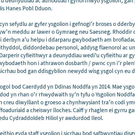
ru deunyddiau ac adnoddau i gynorthwyo ysgolion, gan
Mis Hanes Pobl Dduon.
yn sefydlu ar gyfer ysgolion i gefnogi’r broses o dderby
yw’n meddu ar lawer o Gymraeg neu Saesneg. Rhoddir cym
i derbyn a’u helpu i ddarparu gwybodaeth am brofiadau
eithyddol, diddordebau personol, addysg flaenorol ac
Darperir cyfieithwyr a deunyddiau wedi’u cyfieithu ar g
wybodaeth hon i athrawon dosbarth / pwnc cyn i’r plen
 sicrhau bod gan ddisgyblion newydd wisg ysgol cyn eu d
ol bod Caerdydd yn Ddinas Noddfa yn 2014. Mae ysgo
 dod yn rhan o’r rhwydwaith sy’n tyfu o Ysgolion Noddfa
n creu diwylliant o groeso a chynhwysiant tra’n codi 
oaduriaid a cheiswyr lloches. Caiff y rhaglen ei gyrru ga
du Cydraddoldeb Hiliol yr awdurdod lleol.
thio gyda staff ysgolion i sicrhau bod safbwyntiau disg