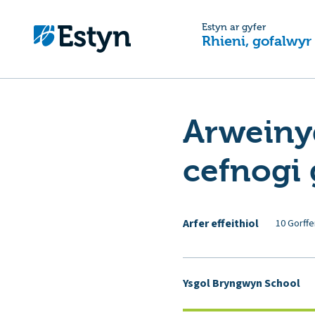
Estyn ar gyfer
Rhieni, gofalwyr
Arweiny
cefnogi 
Arfer effeithiol
10 Gorffe
Ysgol Bryngwyn School