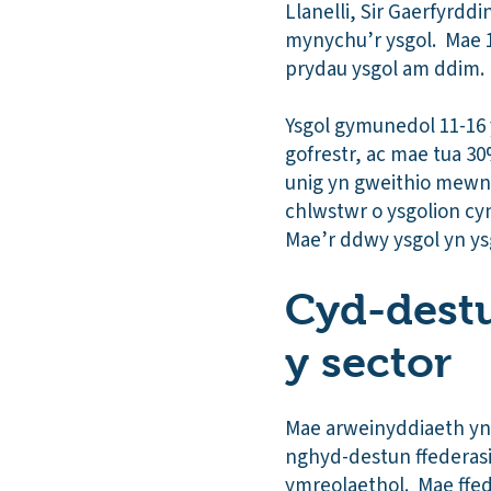
Llanelli, Sir Gaerfyrddi
mynychu’r ysgol. Mae 1
prydau ysgol am ddim.
Ysgol gymunedol 11-16 
gofrestr, ac mae tua 3
unig yn gweithio mewn 
chlwstwr o ysgolion cyn
Mae’r ddwy ysgol yn ysg
Cyd-destu
y sector
Mae arweinyddiaeth yn 
nghyd-destun ffederasi
ymreolaethol. Mae ffed