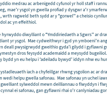
nyddio medrau ac arbenigedd cyfunol yr holl staff i rann
g, mae’r ysgol yn gwella profiad y dysgwr a’r ymarferwr
 wrth ragweld beth sydd ar y “gorwel” a cheisio cynlluni
l ac yn effeithiol.
 hyrwyddo diwylliant o “Ymddiriedaeth a Sgwrs” ar dra
diant yr ysgol. Mae cydweithwyr i gyd yn ymboeni’n an
 deall pwysigrwydd gweithio gyda’i gilydd i gyflawni gwe
ymestyn dros feysydd academaidd a meysydd bugeiliol.
 y bydd yn eu helpu i ‘adeiladu bywyd’ iddyn nhw eu hu
cystadleuaeth iach a chyfeillgar rhwng ysgolion ac ar d
n wedi helpu gwella safonau. Mae safonau yn uchel iaw
gwelliant sylweddol mewn deilliannau o flwyddyn i flwy
nnal ei safonau, gan gyflawni rhai o’r canlyniadau gora