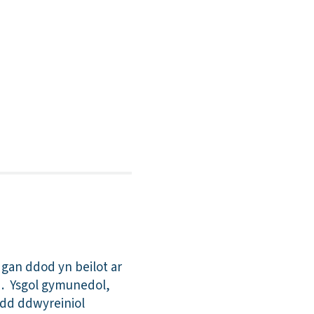
 gan ddod yn beilot ar
d. Ysgol gymunedol,
edd ddwyreiniol