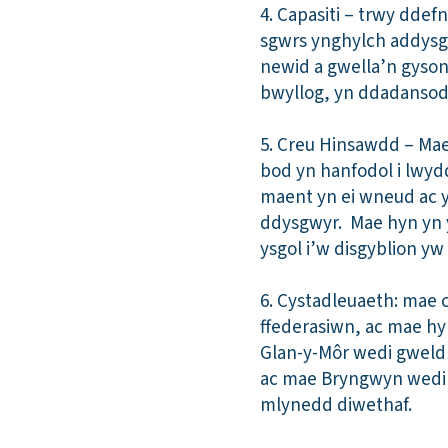
4. Capasiti – trwy ddef
sgwrs ynghylch addysge
newid a gwella’n gyson,
bwyllog, yn ddadansoddo
5. Creu Hinsawdd – Mae
bod yn hanfodol i lwyd
maent yn ei wneud ac yn
ddysgwyr. Mae hyn yn 
ysgol i’w disgyblion yw
6. Cystadleuaeth: mae 
ffederasiwn, ac mae hy
Glan-y-Môr wedi gweld 
ac mae Bryngwyn wedi cy
mlynedd diwethaf.