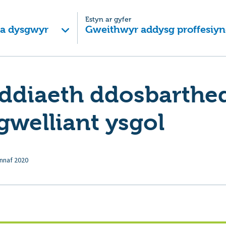
Estyn ar gyfer
 a dysgwyr
Gweithwyr addysg proffesiyn
ddiaeth ddosbarthed
gwelliant ysgol
nnaf 2020