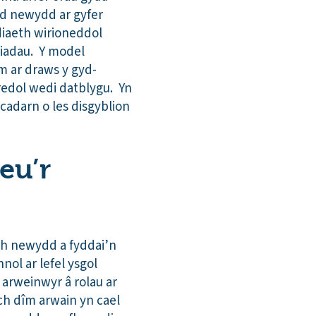
d newydd ar gyfer
diaeth wirioneddol
liadau. Y model
 ar draws y gyd-
edol wedi datblygu. Yn
 cadarn o les disgyblion
eu’r
th newydd a fyddai’n
nol ar lefel ysgol
l arweinwyr â rolau ar
ch dîm arwain yn cael