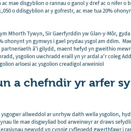
n ac mae disgyblion o rannau o ganol y dref ac o nifer o 
,050 o ddisgyblion ar y gofrestr, ac mae tua 20% ohony
ym Mhorth Tywyn, Sir Gaerfyrddin yw Glan-y-Môr, gyda 4
0% ohonynt yn gymwys i gael prydau ysgol am ddim. Mae
partneriaeth â’i gilydd, maent hefyd yn gweithio mewn
radd, ysgolion uwchradd eraill yn yr ardal a’r coleg Add
olion arloesi ac ysgolion creadigol arweiniol
n a chefndir yr arfer s
ysgogwr allweddol ar unrhyw daith wella ysgolion, hyd 
ynau lle mae disgwyliad bod arweinwyr ar draws sefydl
erasiynau newydd yn cynnig cyfleoedd gwerthfawr i ra