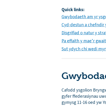
Quick links:
Gwybodaeth am yr ysg
Cyd-destun a chefndir y
Disgrifiad o natur y st
Pa effaith y mae’r gwa
Sut ydych chi wedi mynd
Gwybodae
Cafodd ysgolion Bryngw
gyfer ffederasiynau uw
gymysg 11-16 oed yw Ys