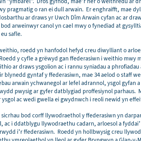
iwn “ymbarél”. Dros gyfnod, mae’r her o weithredu ar d
 fwy pragmatig o ran ei dull arwain. Er enghraifft, mae 
eu dosbarthu ar draws yr Uwch Dîm Arwain cyfan ac ar dr
l bod arweinwyr canol yn cael mwy o fynediad at gysyll
eu safle.
eithio, roedd yn hanfodol hefyd creu diwylliant o arloe
 Roedd y cyfle a grëwyd gan ffederasiwn i weithio mwy 
weithio ar draws ysgolion ac i rannu syniadau a phrofiada
r blynedd gyntaf y ffederasiwn, mae 34 aelod o staff wed
bau arwain ychwanegol ar lefel adrannol, ysgol gyfan a
wydd pwysig ar gyfer datblygiad proffesiynol parhaus.
 ysgol ac wedi gwella ei gwydnwch i reoli newid yn effeit
sicrhau bod corff llywodraethol y ffederasiwn yn darpar
l, ac i ddatblygu llywodraethu cadarn, arloesol a fyddai’
olrwydd i’r ffederasiwn. Roedd yn hollbwysig creu llywo
ethu ymreolaethol yn lleol ar gyfer Bryngwyn a Glan-y-