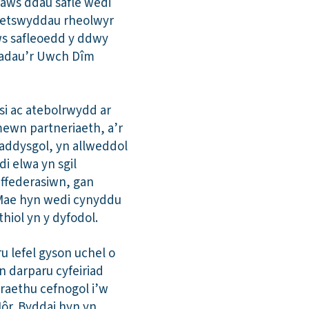
raws ddau safle wedi
dyletswyddau rheolwyr
aws safleoedd y ddwy
tiadau’r Uwch Dîm
si ac atebolrwydd ar
mewn partneriaeth, a’r
u addysgol, yn allweddol
i elwa yn sgil
 ffederasiwn, gan
 Mae hyn wedi cynyddu
hiol yn y dyfodol.
u lefel gyson uchel o
n darparu cyfeiriad
draethu cefnogol i’w
Môr. Byddai hyn yn