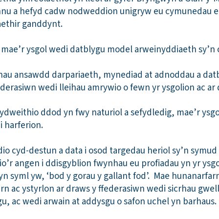
ffynnu a hefyd cadw nodweddion unigryw eu cymunedau e
ethir ganddynt.
, mae’r ysgol wedi datblygu model arweinyddiaeth sy’n 
rhau ansawdd darpariaeth, mynediad at adnoddau a dat
ederasiwn wedi lleihau amrywio o fewn yr ysgolion ac ar 
gydweithio ddod yn fwy naturiol a sefydledig, mae’r ysg
i harferion.
io cyd-destun a data i osod targedau heriol sy’n symud 
o’r angen i ddisgyblion fwynhau eu profiadau yn yr ysgo
f yn syml yw, ‘bod y gorau y gallant fod’. Mae hunanarfar
rn ac ystyrlon ar draws y ffederasiwn wedi sicrhau gwell
gu, ac wedi arwain at addysgu o safon uchel yn barhaus.