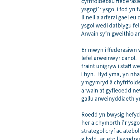
cyfrifoldebau ffederas
ysgogi’r ysgol i fod yn
llinell a arferai gael 
ysgol wedi datblygu fe
Arwain sy’n gweithio ar 
Er mwyn i ffederasiwn w
lefel arweinwyr canol.
fraint unigryw i staff 
i hyn. Hyd yma, yn nhai
ymgymryd â chyfrifolde
arwain at gyfleoedd ne
gallu arweinyddiaeth yr
Roedd yn bwysig hefyd 
her a chymorth i’r ysgo
strategol cryf ac ateb
gilydd, ac eto llywodra