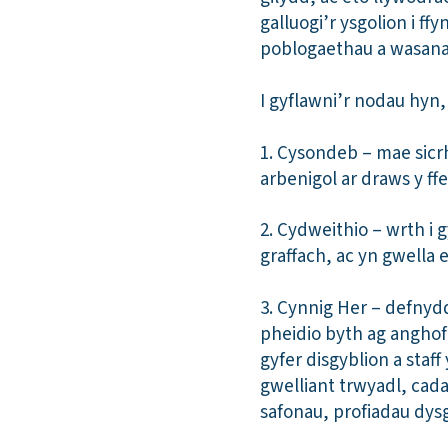
galluogi’r ysgolion i 
poblogaethau a wasana
I gyflawni’r nodau hyn
1. Cysondeb – mae sic
arbenigol ar draws y ff
2. Cydweithio – wrth i 
graffach, ac yn gwella e
3. Cynnig Her – defnydd
pheidio byth ag anghofi
gyfer disgyblion a staf
gwelliant trwyadl, cada
safonau, profiadau dys