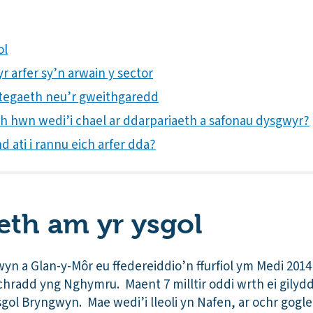
ol
r arfer sy’n arwain y sector
rategaeth neu’r gweithgaredd
ith hwn wedi’i chael ar ddarpariaeth a safonau dysgwyr?
 ati i rannu eich arfer dda?
th am yr ysgol
yn a Glan-y-Môr eu ffedereiddio’n ffurfiol ym Medi 2014
chradd yng Nghymru. Maent 7 milltir oddi wrth ei gilyd
gol Bryngwyn. Mae wedi’i lleoli yn Nafen, ar ochr gogl