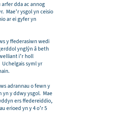
u arfer dda ac annog
. Mae’r ysgol yn ceisio
o ar ei gyfer yn
ws y ffederasiwn wedi
gerddol ynglŷn â beth
lliant i’r holl
 Uchelgais syml yr
nain.
raws adrannau o fewn y
n yn y ddwy ysgol. Mae
ddyn ers ffedereiddio,
u erioed yn y 4 o’r 5