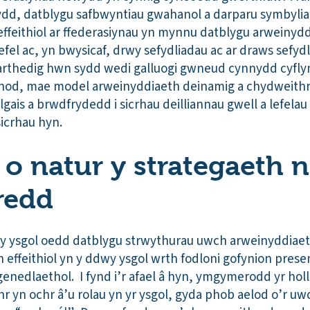
dd, datblygu safbwyntiau gwahanol a darparu symbylia
ffeithiol ar ffederasiynau yn mynnu datblygu arweinyd
fel ac, yn bwysicaf, drwy sefydliadau ac ar draws sefyd
rthedig hwn sydd wedi galluogi gwneud cynnydd cyflym
fnod, mae model arweinyddiaeth deinamig a chydweithr
lgais a brwdfrydedd i sicrhau deilliannau gwell a lefelau
sicrhau hyn.
 o natur y strategaeth n
redd
dwy ysgol oedd datblygu strwythurau uwch arweinyddiae
 effeithiol yn y ddwy ysgol wrth fodloni gofynion presen
l genedlaethol. I fynd i’r afael â hyn, ymgymerodd yr hol
r yn ochr â’u rolau yn yr ysgol, gyda phob aelod o’r uw