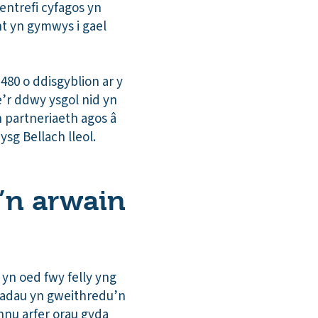
bentrefi cyfagos yn
nt yn gymwys i gael
80 o ddisgyblion ar y
’r ddwy ysgol nid yn
 partneriaeth agos â
ysg Bellach lleol.
y’n arwain
yn oed fwy felly yng
iadau yn gweithredu’n
nnu arfer orau gyda