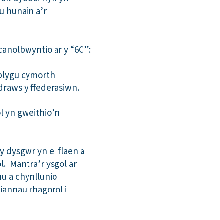
u hunain a’r
canolbwyntio ar y “6C”:
blygu cymorth
draws y ffederasiwn.
ol yn gweithio’n
y dysgwr yn ei flaen a
l. Mantra’r ysgol ar
nu a chynllunio
iannau rhagorol i