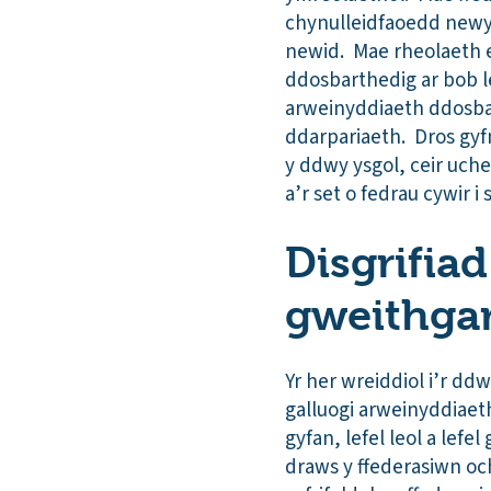
chynulleidfaoedd newy
newid. Mae rheolaeth e
ddosbarthedig ar bob le
arweinyddiaeth ddosba
ddarpariaeth. Dros gy
y ddwy ysgol, ceir uche
a’r set o fedrau cywir i 
Disgrifiad
gweithga
Yr her wreiddiol i’r d
galluogi arweinyddiaeth
gyfan, lefel leol a lefe
draws y ffederasiwn och