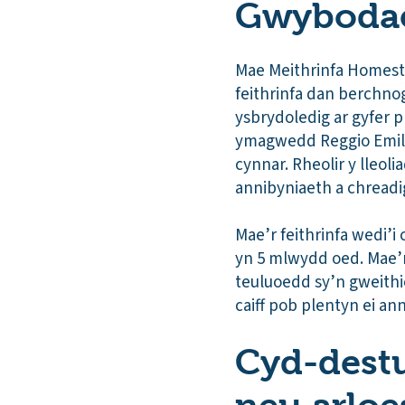
Gwybodae
Mae Meithrinfa Homeste
feithrinfa dan berchno
ysbrydoledig ar gyfer p
ymagwedd Reggio Emili
cynnar. Rheolir y lleo
annibyniaeth a chread
Mae’r feithrinfa wedi’i
yn 5 mlwydd oed. Mae’n
teuluoedd sy’n gweith
caiff pob plentyn ei ann
Cyd-destun