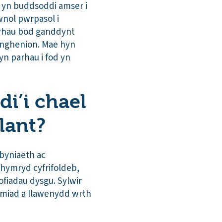
 yn buddsoddi amser i
wnol pwrpasol i
icrhau bod ganddynt
hanghenion. Mae hyn
yn parhau i fod yn
di’i chael
lant?
byniaeth ac
chymryd cyfrifoldeb,
fiadau dysgu. Sylwir
ymiad a llawenydd wrth