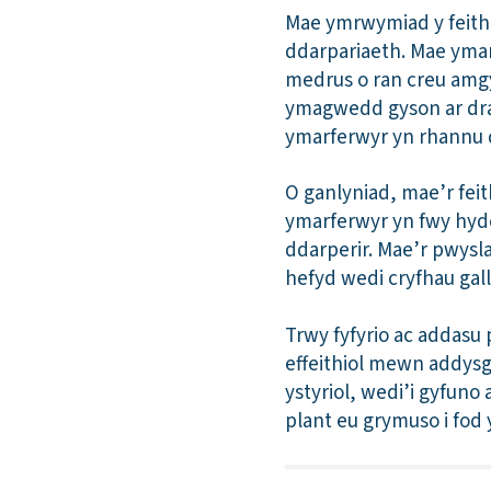
Mae ymrwymiad y feithri
ddarpariaeth. Mae ymar
medrus o ran creu amg
ymagwedd gyson ar draw
ymarferwyr yn rhannu de
O ganlyniad, mae’r fei
ymarferwyr yn fwy hyde
ddarperir. Mae’r pwysla
hefyd wedi cryfhau gall
Trwy fyfyrio ac addasu
effeithiol mewn addys
ystyriol, wedi’i gyfuno
plant eu grymuso i fod