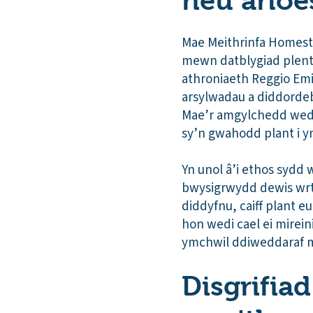
neu arloe
Mae Meithrinfa Homeste
mewn datblygiad plentyn
athroniaeth Reggio Emil
arsylwadau a diddorde
Mae’r amgylchedd wedi 
sy’n gwahodd plant i y
Yn unol â’i ethos sydd 
bwysigrwydd dewis wrth
diddyfnu, caiff plant 
hon wedi cael ei mirei
ymchwil ddiweddaraf m
Disgrifiad