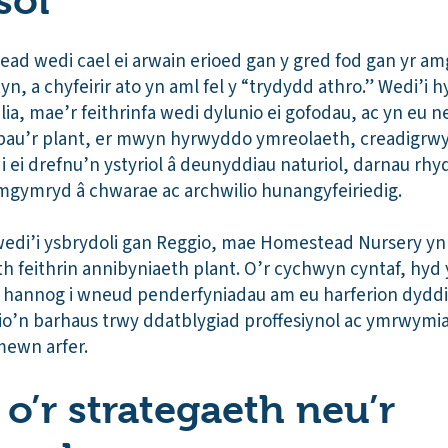
sol
ad wedi cael ei arwain erioed gan y gred fod gan yr a
, a chyfeirir ato yn aml fel y “trydydd athro.” Wedi’i h
ia, mae’r feithrinfa wedi dylunio ei gofodau, ac yn eu n
bau’r plant, er mwyn hyrwyddo ymreolaeth, creadigrwy
ei drefnu’n ystyriol â deunyddiau naturiol, darnau rhy
mgymryd â chwarae ac archwilio hunangyfeiriedig.
wedi’i ysbrydoli gan Reggio, mae Homestead Nursery yn r
 feithrin annibyniaeth plant. O’r cychwyn cyntaf, hyd 
eu hannog i wneud penderfyniadau am eu harferion dyd
nio’n barhaus trwy ddatblygiad proffesiynol ac ymrwymia
ewn arfer.
 o’r strategaeth neu’r