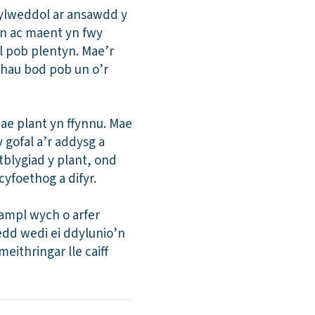
 sylweddol ar ansawdd y
yn ac maent yn fwy
 pob plentyn. Mae’r
rhau bod pob un o’r
ae plant yn ffynnu. Mae
 gofal a’r addysg a
tblygiad y plant, ond
cyfoethog a difyr.
ampl wych o arfer
dd wedi ei ddylunio’n
eithringar lle caiff