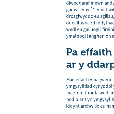
diweddaraf mewn addys
gadw i fyny â’r ymchwi
drosglwyddo eu sgiliau
ddealltwriaeth ddyfnach
wedi eu galluogi i fire
ymatebol i anghenion a
Pa effait
ar y ddar
Mae effaith ymagwedd 
ymgysylltiad cynyddol 
mae’r feithrinfa wedi 
bod plant yn ymgysyllt
iddynt archwilio eu h