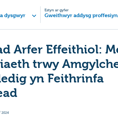
Estyn ar gyfer
 a dysgwyr
Gweithwyr addysg proffesiyn
d Arfer Effeithiol: M
iaeth trwy Amgylch
edig yn Feithrinfa
ead
f 2024