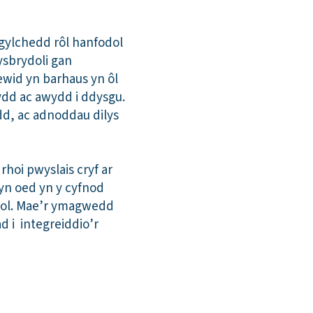
mgylchedd rôl hanfodol
ysbrydoli gan
ewid yn barhaus yn ôl
dd ac awydd i ddysgu.
dd, ac adnoddau dilys
hoi pwyslais cryf ar
yn oed yn y cyfnod
diol. Mae’r ymagwedd
d i integreiddio’r