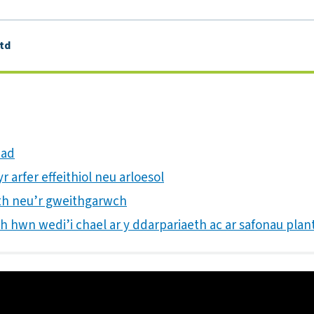
td
iad
 arfer effeithiol neu arloesol
aeth neu’r gweithgarwch
th hwn wedi’i chael ar y ddarpariaeth ac ar safonau plan