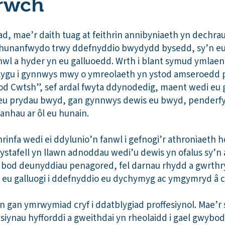
rwch
, mae’r daith tuag at feithrin annibyniaeth yn dechrau’
 hunanfwydo trwy ddefnyddio bwydydd bysedd, sy’n eu 
 a hyder yn eu galluoedd. Wrth i blant symud ymlaen t
blygu i gynnwys mwy o ymreolaeth yn ystod amseroedd 
od Cwtsh”, sef ardal fwyta ddynodedig, maent wedi eu 
u prydau bwyd, gan gynnwys dewis eu bwyd, penderfynu
nhau ar ôl eu hunain.
rinfa wedi ei ddylunio’n fanwl i gefnogi’r athroniaeth 
ystafell yn llawn adnoddau wedi’u dewis yn ofalus sy’n 
 bod deunyddiau penagored, fel darnau rhydd a gwrthry
n eu galluogi i ddefnyddio eu dychymyg ac ymgymryd â 
 gan ymrwymiad cryf i ddatblygiad proffesiynol. Mae’r
iynau hyfforddi a gweithdai yn rheolaidd i gael gwybo