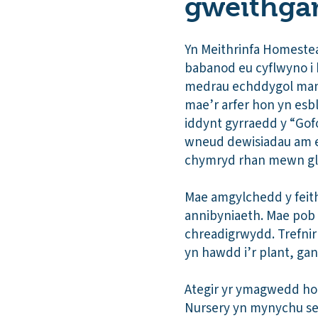
gweithga
Yn Meithrinfa Homestead
babanod eu cyflwyno i
medrau echddygol manwl
mae’r arfer hon yn es
iddynt gyrraedd y “Gof
wneud dewisiadau am e
chymryd rhan mewn gla
Mae amgylchedd y feith
annibyniaeth. Mae pob 
chreadigrwydd. Trefnir
yn hawdd i’r plant, ga
Ategir yr ymagwedd hon
Nursery yn mynychu ses