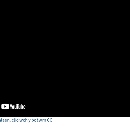
mlaen, cliciwch y botwm CC