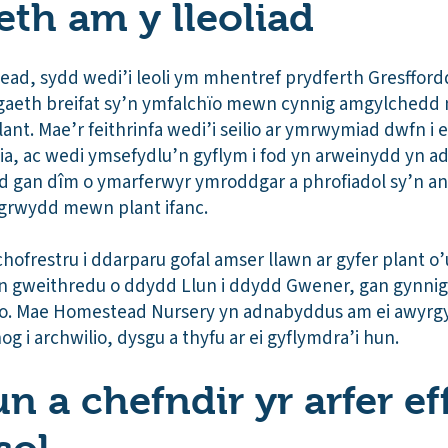
th am y lleoliad
ad, sydd wedi’i leoli ym mhentref prydferth Gresffor
gaeth breifat sy’n ymfalchïo mewn cynnig amgylchedd 
lant. Mae’r feithrinfa wedi’i seilio ar ymrwymiad dwfn 
a, ac wedi ymsefydlu’n gyflym i fod yn arweinydd yn 
liad gan dîm o ymarferwyr ymroddgar a phrofiadol sy’n a
igrwydd mewn plant ifanc.
 chofrestru i ddarparu gofal amser llawn ar gyfer plant 
 gweithredu o ddydd Llun i ddydd Gwener, gan gynnig o
io. Mae Homestead Nursery yn adnabyddus am ei awyrgy
og i archwilio, dysgu a thyfu ar ei gyflymdra’i hun.
 a chefndir yr arfer eff