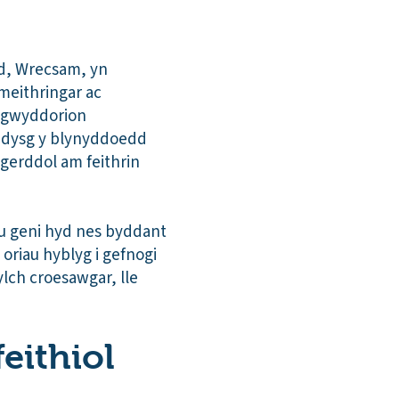
dd, Wrecsam, yn
meithringar ac
i egwyddorion
addysg y blynyddoedd
ngerddol am feithrin
o’u geni hyd nes byddant
riau hyblyg i gefnogi
lch croesawgar, lle
eithiol