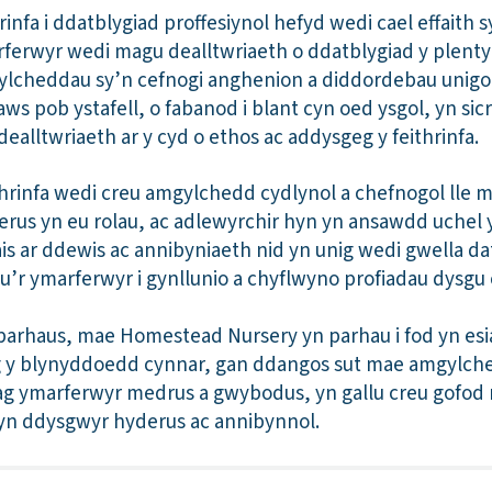
nfa i ddatblygiad proffesiynol hefyd wedi cael effaith
ferwyr wedi magu dealltwriaeth o ddatblygiad y plent
ylcheddau sy’n cefnogi anghenion a diddordebau unigol
s pob ystafell, o fabanod i blant cyn oed ysgol, yn sic
alltwriaeth ar y cyd o ethos ac addysgeg y feithrinfa.
thrinfa wedi creu amgylchedd cydlynol a chefnogol lle m
rus yn eu rolau, ac adlewyrchir hyn yn ansawdd uchel y
is ar ddewis ac annibyniaeth nid yn unig wedi gwella da
u’r ymarferwyr i gynllunio a chyflwyno profiadau dysgu 
 parhaus, mae Homestead Nursery yn parhau i fod yn esi
g y blynyddoedd cynnar, gan ddangos sut mae amgylche
 ag ymarferwyr medrus a gwybodus, yn gallu creu gofod m
 yn ddysgwyr hyderus ac annibynnol.