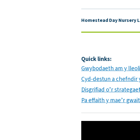
Homestead Day Nursery L
Quick links:
Gwybodaeth am y lleol
Cyd-destun a chefndir yr
Disgrifiad o’r strateg
Pa effaith y mae’r gwai