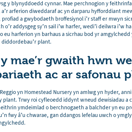
g y blynyddoedd cynnar. Mae perchnogion y feithrinfa
l a’r arferion diweddaraf ac yn darparu hyfforddiant me
, profiad a gwybodaeth broffesiynol i’r staff er mwyn s
 o’r addysgeg sy’n sail i’w harfer, wedi’i deilwra i’w 
inio eu harferion yn barhaus a sicrhau bod yr amgylchedd 
 diddordebau’r plant.
h y mae’r gwaith hwn we
pariaeth ac ar safonau p
Reggio yn Homestead Nursery yn amlwg yn hyder, anni
y plant. Trwy roi cyfleoedd iddynt wneud dewisiadau a 
meithrin ymdeimlad o berchnogaeth a balchder yn eu pro
u’n fwy â’u chwarae, gan ddangos lefelau uwch o ymgl
amgylchedd.