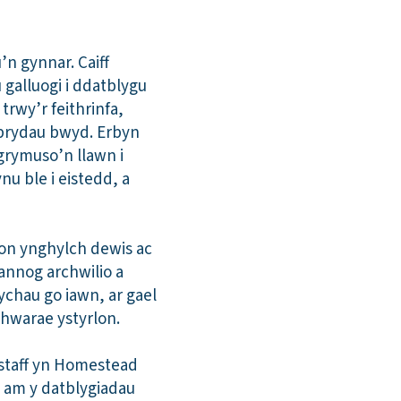
n gynnar. Caiff
galluogi i ddatblygu
rwy’r feithrinfa,
prydau bwyd. Erbyn
grymuso’n llawn i
 ble i eistedd, a
hon ynghylch dewis ac
annog archwilio a
chau go iawn, ar gael
chwarae ystyrlon.
 staff yn Homestead
d am y datblygiadau