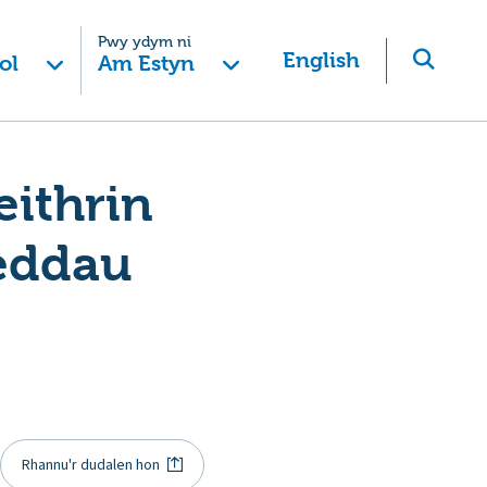
Pwy ydym ni
English
ol
Am Estyn
eithrin
eddau
Rhannu'r dudalen hon