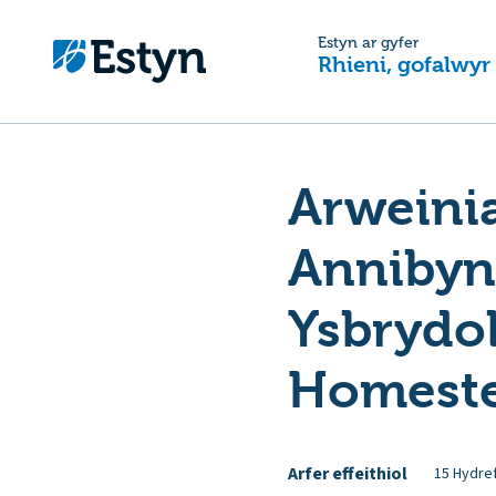
Estyn ar gyfer
Rhieni, gofalwyr
Arweinia
Annibyn
Ysbrydol
Homest
Arfer effeithiol
15 Hydre