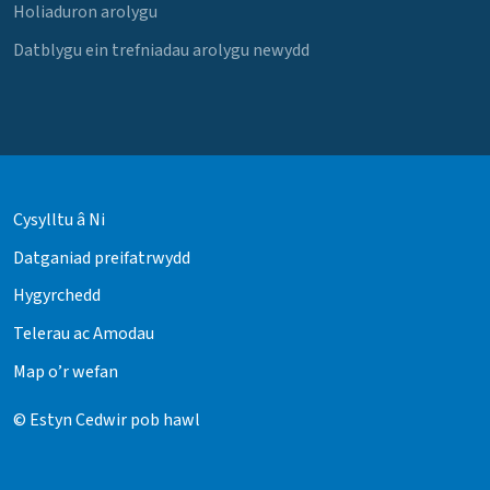
Holiaduron arolygu
Datblygu ein trefniadau arolygu newydd
Cysylltu â Ni
Datganiad preifatrwydd
Hygyrchedd
Telerau ac Amodau
Map o’r wefan
© Estyn Cedwir pob hawl