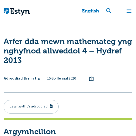
English
Arfer dda mewn mathemateg yng
nghyfnod allweddol 4 – Hydref
2013
Adroddiad thematig
15 Gorffennaf 2020
Lawrlwytho'r adroddiad
Argymhellion