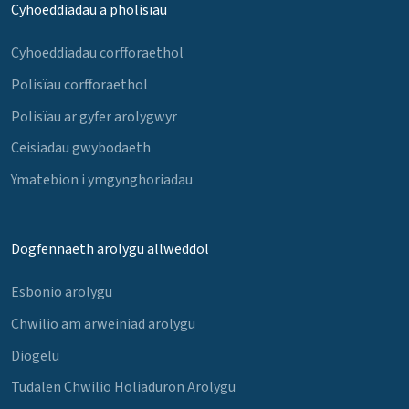
Cyhoeddiadau a pholisïau
Cyhoeddiadau corfforaethol
Polisïau corfforaethol
Polisïau ar gyfer arolygwyr
Ceisiadau gwybodaeth
Ymatebion i ymgynghoriadau
Dogfennaeth arolygu allweddol
Esbonio arolygu
Chwilio am arweiniad arolygu
Diogelu
Tudalen Chwilio Holiaduron Arolygu