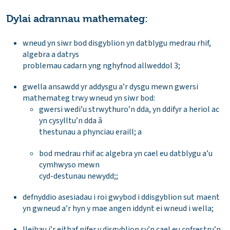
Dylai adrannau mathemateg:
wneud yn siwr bod disgyblion yn datblygu medrau rhif,
algebra a datrys
problemau cadarn yng nghyfnod allweddol 3;
gwella ansawdd yr addysgu a’r dysgu mewn gwersi
mathemateg trwy wneud yn siwr bod:
gwersi wedi’u strwythuro’n dda, yn ddifyr a heriol ac
yn cysylltu’n dda â
thestunau a phynciau eraill; a
bod medrau rhif ac algebra yn cael eu datblygu a’u
cymhwyso mewn
cyd-destunau newydd;;
defnyddio asesiadau i roi gwybod i ddisgyblion sut maent
yn gwneud a’r hyn y mae angen iddynt ei wneud i wella;
lleihau i’r eithaf nifer y disgyblion sy’n cael eu cofrestru’n