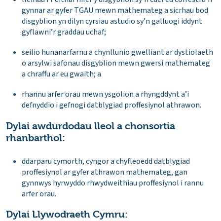
gynnar ar gyfer TGAU mewn mathemateg a sicrhau bod
disgyblion yn dilyn cyrsiau astudio sy’n galluogi iddynt
gyflawni’r graddau uchaf;
seilio hunanarfarnu a chynllunio gwelliant ar dystiolaeth
o arsylwi safonau disgyblion mewn gwersi mathemateg
a chraffu ar eu gwaith; a
rhannu arfer orau mewn ysgolion a rhyngddynt a’i
defnyddio i gefnogi datblygiad proffesiynol athrawon.
Dylai awdurdodau lleol a chonsortia
rhanbarthol:
ddarparu cymorth, cyngor a chyfleoedd datblygiad
proffesiynol ar gyfer athrawon mathemateg, gan
gynnwys hyrwyddo rhwydweithiau proffesiynol i rannu
arfer orau.
Dylai Llywodraeth Cymru: