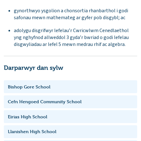
gynorthwyo ysgolion a chonsortia rhanbarthol i godi
safonau mewn mathemateg ar gyfer pob disgybl; ac
adolygu disgrifwyr lefelau’r Cwricwlwm Cenedlaethol
yng nghyfnod allweddol 3 gyda’r bwriad o godi lefelau
disgwyliadau ar lefel 5 mewn medrau rhif ac algebra.
Darparwyr dan sylw
Bishop Gore School
Cefn Hengoed Community School
Eirias High School
Llanishen High School