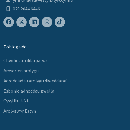
ymholiadau@estyn.llyw.cymru
029 2044 6446
Poblogaidd
Chwilio am ddarparwr
Amserlen arolygu
Adroddiadau arolygu diweddaraf
Esbonio adnoddau gwella
Cysylltu â Ni
Arolygwyr Estyn