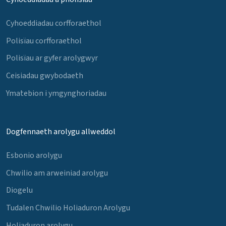
Cyhoeddiadau corfforaethol
Polisïau corfforaethol
Polisïau ar gyfer arolygwyr
Ceisiadau gwybodaeth
Ymatebion i ymgynghoriadau
Dogfennaeth arolygu allweddol
Esbonio arolygu
Chwilio am arweiniad arolygu
Diogelu
Tudalen Chwilio Holiaduron Arolygu
Holiaduron arolygu