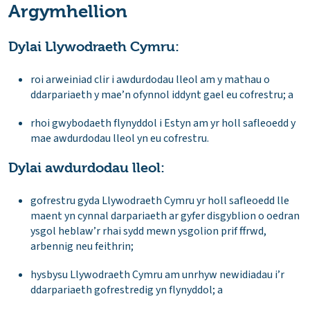
Argymhellion
Dylai Llywodraeth Cymru:
roi arweiniad clir i awdurdodau lleol am y mathau o
ddarpariaeth y mae’n ofynnol iddynt gael eu cofrestru; a
rhoi gwybodaeth flynyddol i Estyn am yr holl safleoedd y
mae awdurdodau lleol yn eu cofrestru.
Dylai awdurdodau lleol:
gofrestru gyda Llywodraeth Cymru yr holl safleoedd lle
maent yn cynnal darpariaeth ar gyfer disgyblion o oedran
ysgol heblaw’r rhai sydd mewn ysgolion prif ffrwd,
arbennig neu feithrin;
hysbysu Llywodraeth Cymru am unrhyw newidiadau i’r
ddarpariaeth gofrestredig yn flynyddol; a