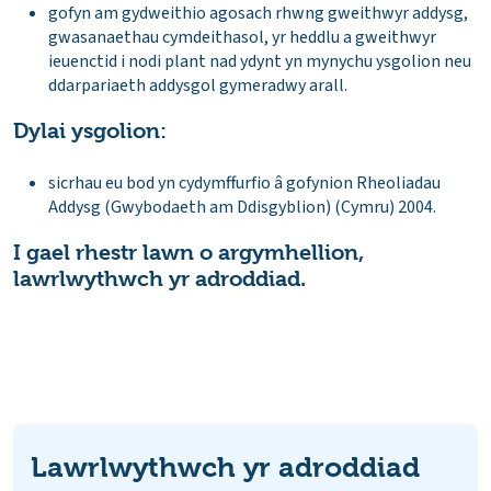
gofyn am gydweithio agosach rhwng gweithwyr addysg,
gwasanaethau cymdeithasol, yr heddlu a gweithwyr
ieuenctid i nodi plant nad ydynt yn mynychu ysgolion neu
ddarpariaeth addysgol gymeradwy arall.
Dylai ysgolion:
sicrhau eu bod yn cydymffurfio â gofynion Rheoliadau
Addysg (Gwybodaeth am Ddisgyblion) (Cymru) 2004.
I gael rhestr lawn o argymhellion,
lawrlwythwch yr adroddiad.
Lawrlwythwch yr adroddiad