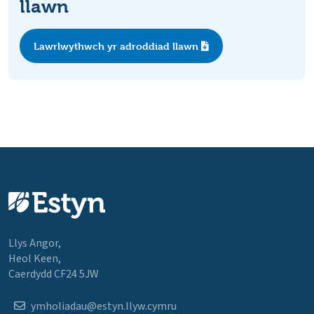
llawn
Lawrlwythwch yr adroddiad llawn
Llys Angor,
Heol Keen,
Caerdydd CF24 5JW
ymholiadau@estyn.llyw.cymru