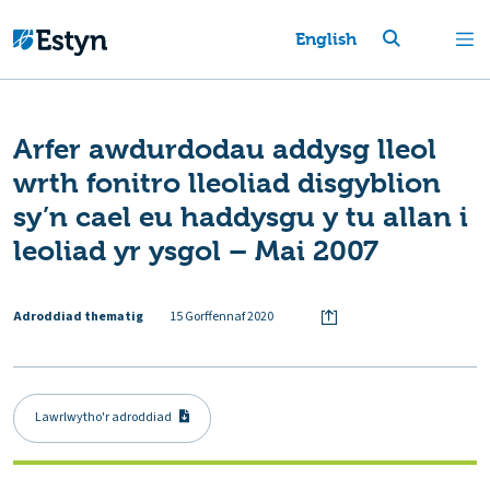
English
Arfer awdurdodau addysg lleol
wrth fonitro lleoliad disgyblion
sy’n cael eu haddysgu y tu allan i
leoliad yr ysgol – Mai 2007
Adroddiad thematig
15 Gorffennaf 2020
Lawrlwytho'r adroddiad