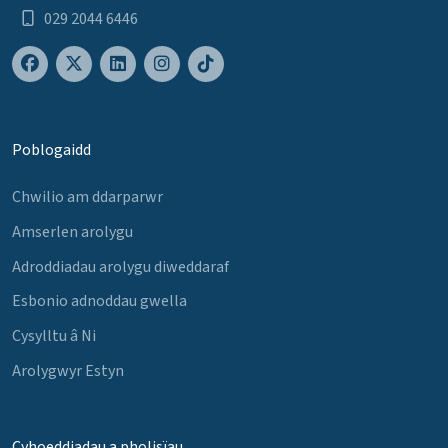
029 2044 6446
Poblogaidd
Chwilio am ddarparwr
Amserlen arolygu
Adroddiadau arolygu diweddaraf
Esbonio adnoddau gwella
Cysylltu â Ni
Arolygwyr Estyn
Cyhoeddiadau a pholisïau