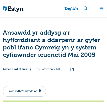
English
Ansawdd yr addysg a’r
hyfforddiant a ddarperir ar gyfer
pobl ifanc Cymreig yn y system
cyfiawnder ieuenctid Mai 2005
Adroddiad thematig
15 Gorffennaf 2020
Lawrlwytho'r adroddiad