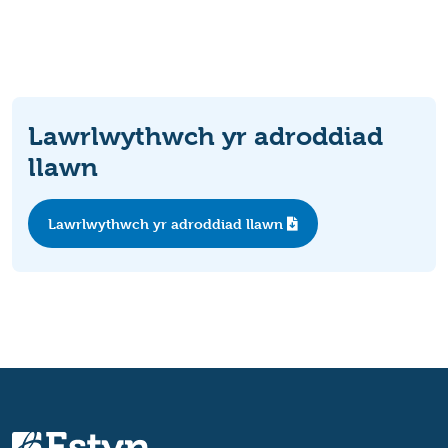
Lawrlwythwch yr adroddiad
llawn
Lawrlwythwch yr adroddiad llawn