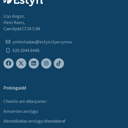
Llys Angor,
Heol Keen,
Caerdydd CF24 5JW
ymholiadau@estyn.llyw.cymru
029 2044 6446
Poblogaidd
Chwilio am ddarparwr
Amserlen arolygu
Adroddiadau arolygu diweddaraf