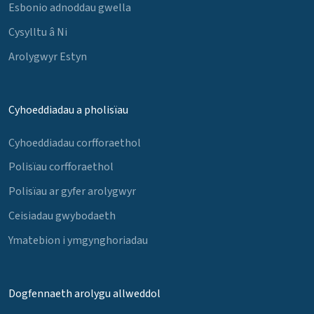
Esbonio adnoddau gwella
Cysylltu â Ni
Arolygwyr Estyn
Cyhoeddiadau a pholisïau
Cyhoeddiadau corfforaethol
Polisïau corfforaethol
Polisïau ar gyfer arolygwyr
Ceisiadau gwybodaeth
Ymatebion i ymgynghoriadau
Dogfennaeth arolygu allweddol