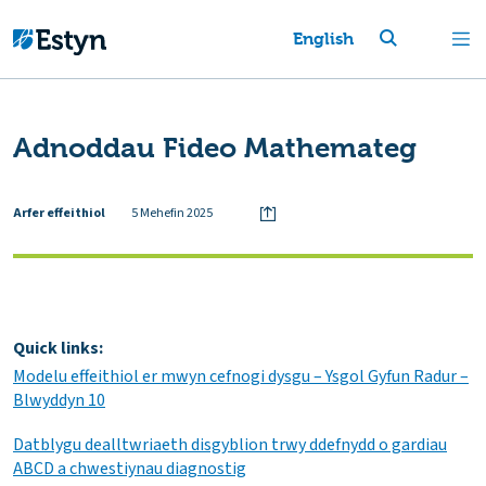
English
Adnoddau Fideo Mathemateg
Arfer effeithiol
5 Mehefin 2025
Quick links:
Modelu effeithiol er mwyn cefnogi dysgu – Ysgol Gyfun Radur –
Blwyddyn 10
Datblygu dealltwriaeth disgyblion trwy ddefnydd o gardiau
ABCD a chwestiynau diagnostig