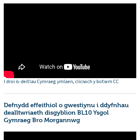
I droi is-deitlau Cymraeg ymlaen, cliciwch y botwm CC
Defnydd effeithiol o gwestiynu i ddyfnhau
dealltwriaeth disgyblion BL10 Ysgol
Gymraeg Bro Morgannwg