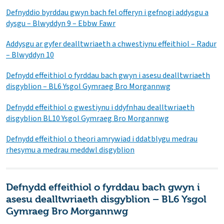
Defnyddio byrddau gwyn bach fel offeryn i gefnogi addysgu a
dysgu – Blwyddyn 9 – Ebbw Fawr
Addysgu ar gyfer dealltwriaeth a chwestiynu effeithiol – Radur
– Blwyddyn 10
Defnydd effeithiol o fyrddau bach gwyn i asesu dealltwriaeth
disgyblion – BL6 Ysgol Gymraeg Bro Morgannwg
Defnydd effeithiol o gwestiynu i ddyfnhau dealltwriaeth
disgyblion BL10 Ysgol Gymraeg Bro Morgannwg
Defnydd effeithiol o theori amrywiad i ddatblygu medrau
rhesymu a medrau meddwl disgyblion
Defnydd effeithiol o fyrddau bach gwyn i
asesu dealltwriaeth disgyblion – BL6 Ysgol
Gymraeg Bro Morgannwg