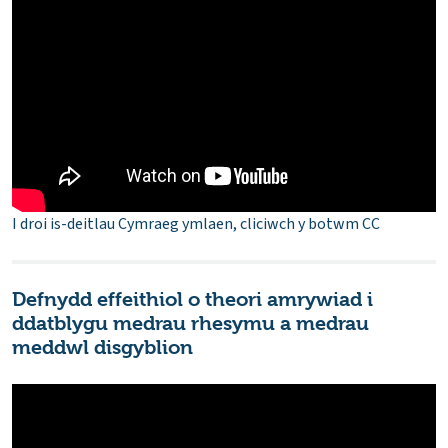
I droi is-deitlau Cymraeg ymlaen, cliciwch y botwm CC
Defnydd effeithiol o theori amrywiad i
ddatblygu medrau rhesymu a medrau
meddwl disgyblion