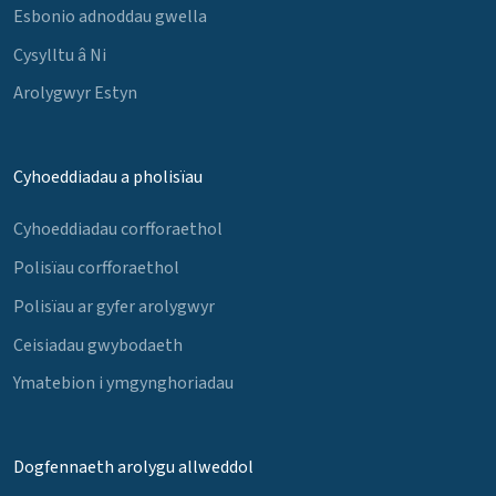
Esbonio adnoddau gwella
Cysylltu â Ni
Arolygwyr Estyn
Cyhoeddiadau a pholisïau
Cyhoeddiadau corfforaethol
Polisïau corfforaethol
Polisïau ar gyfer arolygwyr
Ceisiadau gwybodaeth
Ymatebion i ymgynghoriadau
Dogfennaeth arolygu allweddol