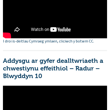
I droi is-deitlau Cymraeg ymlaen, cliciwch y botwm CC.
Addysgu ar gyfer dealltwriaeth a
chwestiynu effeithiol – Radur –
Blwyddyn 10