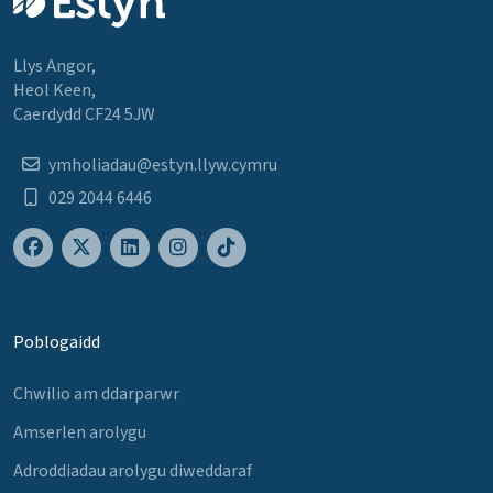
Llys Angor,
Heol Keen,
Caerdydd CF24 5JW
ymholiadau@estyn.llyw.cymru
029 2044 6446
Poblogaidd
Chwilio am ddarparwr
Amserlen arolygu
Adroddiadau arolygu diweddaraf