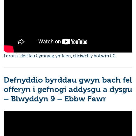
I droi is-deitlau Cymraeg ymlaen, cliciwch y botwm CC.
Defnyddio byrddau gwyn bach fel
offeryn i gefnogi addysgu a dysgu
– Blwyddyn 9 – Ebbw Fawr