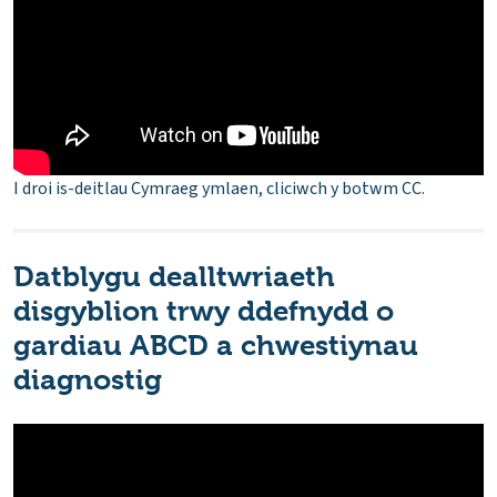
I droi is-deitlau Cymraeg ymlaen, cliciwch y botwm CC.
Datblygu dealltwriaeth
disgyblion trwy ddefnydd o
gardiau ABCD a chwestiynau
diagnostig