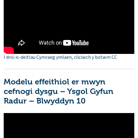
I droi is-deitlau Cymraeg ymlaen, cliciwch y botwm CC
Modelu effeithiol er mwyn
cefnogi dysgu – Ysgol Gyfun
Radur – Blwyddyn 10