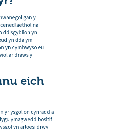
yr?
chwanegol gan y
 cenedlaethol na
o ddisgyblion yn
neud yn dda ym
ion yn cymhwyso eu
ol ar draws y
nnu eich
on yr ysgolion cynradd a
blygu ymagwedd bositif
sgol yn arloesi drwy