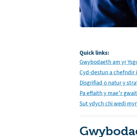
Quick links:
Gwybodaeth am yr Ysg
Cyd-destun a chefndir i’
Disgrifiad o natur y s
Pa effaith y mae’r gwa
Sut ydych chi wedi mynd
Gwybodae