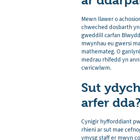
ar ddarpa
Mewn llawer o achosio
chweched dosbarth yn 
gweddill carfan Blwydd
mwynhau eu gwersi mat
mathemateg. O ganlynia
medrau rhifedd yn ann
cwricwlwm.
Sut ydych
arfer dda
Cynigir hyfforddiant pw
rhieni ar sut mae cefn
ymysg staff er mwyn c