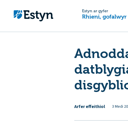
Estyn ar gyfer
Rhieni, gofalwyr
Adnodda
datblyg
disgybli
Arfer effeithiol
3 Medi 2