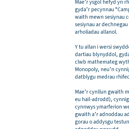
Mae’r ysgol hefyd yn r
gyda’r pecynnau “Campa
waith mewn sesiynau c
sesiynau ar dechnegau c
arholiadau allanol.
Y tu allan i wersi swy
dartiau blynyddol, gyd
clwb mathemateg wythn
Monopoly, neu’n cynni
datblygu medrau rhifed
Mae’r cynllun gwaith m
eu hail-adrodd), cynni
cynnwys ymarferion wed
gwaith a’r adnoddau ad
gorau o addysgu testun