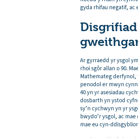
gyda rhifau negatif, a
Disgrifiad
gweithga
Ar gyrraedd yr ysgol y
rhoi sgôr allan o 90. 
Mathemateg derfynol, f
penodol er mwyn cynnig 
40 yn yr asesiadau cy
dosbarth yn ystod cyfn
sy’n cychwyn yn yr ysg
bwydo’r ysgol, ac mae 
mae eu cyn-ddisgyblion