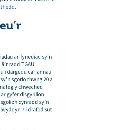
arthedd.
eu’r
iadau ar-fynediad sy’n
n â’r radd TGAU
u i dargedu carfannau
 sy’n sgorio rhwng 20 a
emateg y chweched
ar gyfer disgyblion
ysgolion cynradd sy’n
lwyddyn 7 i drafod sut