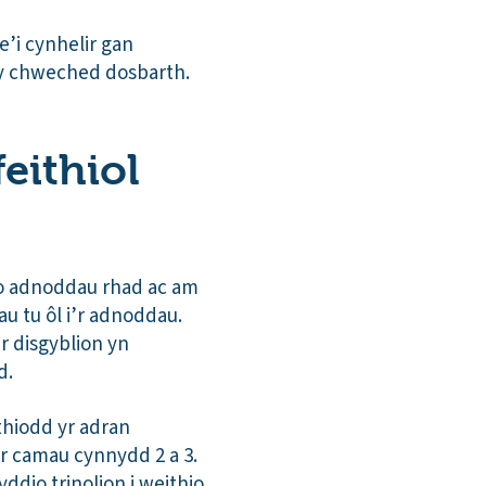
e’i cynhelir gan
 y chweched dosbarth.
feithiol
 o adnoddau rhad ac am
u tu ôl i’r adnoddau.
r disgyblion yn
d.
thiodd yr adran
er camau cynnydd 2 a 3.
dio trinolion i weithio