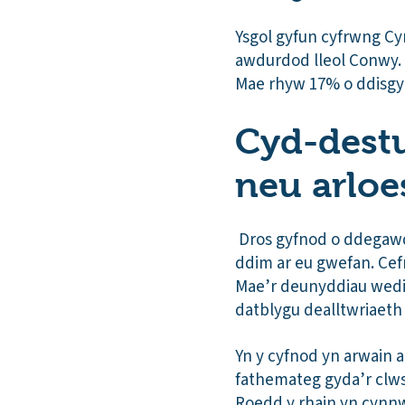
Ysgol gyfun cyfrwng Cym
awdurdod lleol Conwy. 
Mae rhyw 17% o ddisgy
Cyd-destun
neu arloe
Dros gyfnod o ddegawd
ddim ar eu gwefan. Cefn
Mae’r deunyddiau wedi’u
datblygu dealltwriaeth 
Yn y cyfnod yn arwain 
fathemateg gyda’r clws
Roedd y rhain yn cynnw