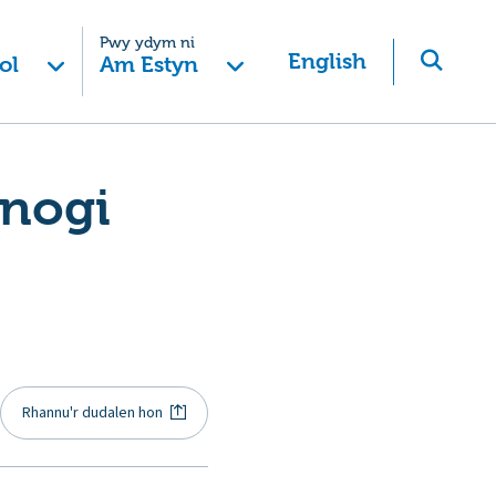
Pwy ydym ni
English
ol
Am Estyn
fnogi
Rhannu'r dudalen hon