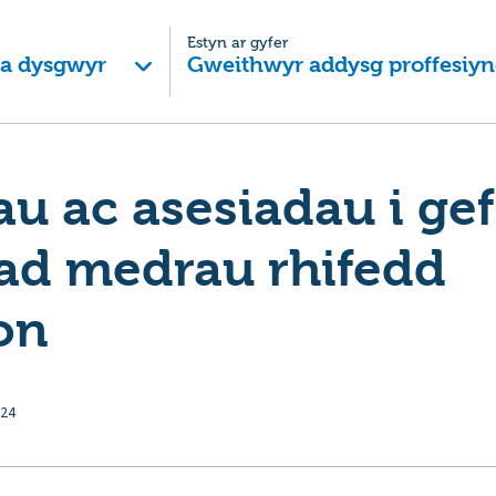
Estyn ar gyfer
 a dysgwyr
Gweithwyr addysg proffesiyn
u ac asesiadau i ge
iad medrau rhifedd
on
024