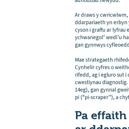
adnoddau newydd.
Ar draws y cwricwlwm, 
ddarpariaeth yn erbyn 
cyson i graffu ar lyfra
ychwanegol’ wedi’u haw
gan gynnwys cyfleoedd
Mae strategaeth rhifedd
Cynhelir cyfres o weit
rifedd, ag i egluro su
cwestiynau diagnostig
14eg), gan gynnal gweit
pi (“pi-scraper”), a chy
Pa effait