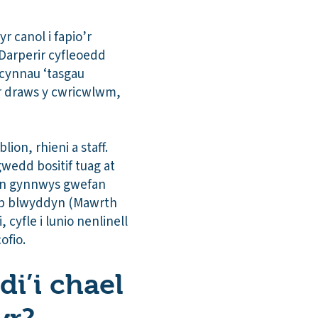
 canol i fapio’r
 Darperir cyfleoedd
ecynnau ‘tasgau
ar draws y cwricwlwm,
ion, rhieni a staff.
wedd bositif tuag at
 gan gynnwys gwefan
bob blwyddyn (Mawrth
cyfle i lunio nenlinell
cofio.
di’i chael