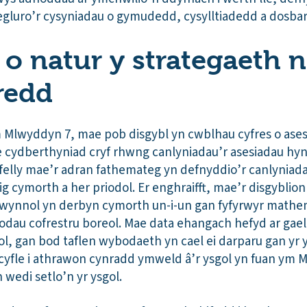
c egluro’r cysyniadau o gymudedd, cysylltiadedd a dosb
 o natur y strategaeth n
redd
m Mlwyddyn 7, mae pob disgybl yn cwblhau cyfres o ases
Mae cydberthyniad cryf rhwng canlyniadau’r asesiadau hy
elly mae’r adran fathemateg yn defnyddio’r canlyniada
cymorth a her priodol. Er enghraifft, mae’r disgyblion
chwynnol yn derbyn cymorth un-i-un gan fyfyrwyr math
odau cofrestru boreol. Mae data ehangach hefyd ar gael 
ol, gan bod taflen wybodaeth yn cael ei darparu gan yr 
cyfle i athrawon cynradd ymweld â’r ysgol yn fuan ym M
 wedi setlo’n yr ysgol.