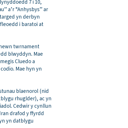
lynyddoedd 7 i 10,
au” a’r “Anhysbys” ar
targed yn derbyn
fleoedd i baratoi at
an mewn twrnament
wedd blwyddyn. Mae
megis Cluedo a
codio. Mae hyn yn
.
stunau blaenorol (nid
blygu rhuglder), ac yn
adol. Cedwir y cynllun
ran drafod y ffyrdd
yn yn datblygu