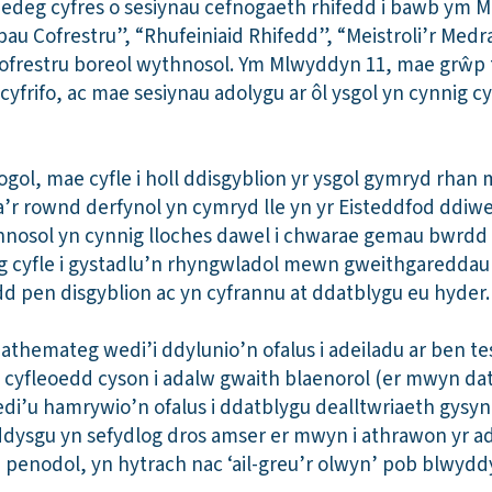
hedeg cyfres o sesiynau cefnogaeth rhifedd i bawb ym M
u Cofrestru”, “Rhufeiniaid Rhifedd”, “Meistroli’r Medr
ofrestru boreol wythnosol. Ym Mlwyddyn 11, mae grŵp 
yfrifo, ac mae sesiynau adolygu ar ôl ysgol yn cynnig cy
ddogol, mae cyfle i holl ddisgyblion yr ysgol gymryd rh
a’r rownd derfynol yn cymryd lle yn yr Eisteddfod ddi
osol yn cynnig lloches dawel i chwarae gemau bwrdd 
g cyfle i gystadlu’n rhyngwladol mewn gweithgareddau 
d pen disgyblion ac yn cyfrannu at ddatblygu eu hyder
athemateg wedi’i ddylunio’n ofalus i adeiladu ar ben te
g cyfleoedd cyson i adalw gwaith blaenorol (er mwyn dat
i’u hamrywio’n ofalus i ddatblygu dealltwriaeth gysyni
dysgu yn sefydlog dros amser er mwyn i athrawon yr ad
 penodol, yn hytrach nac ‘ail-greu’r olwyn’ pob blwydd