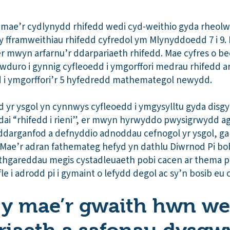
mae’r cydlynydd rhifedd wedi cyd-weithio gyda rheolwyr
y fframweithiau rhifedd cyfredol ym Mlynyddoedd 7 i 9.
u er mwyn arfarnu’r ddarpariaeth rhifedd. Mae cyfres o b
duro i gynnig cyfleoedd i ymgorffori medrau rhifedd 
 i ymgorffori’r 5 hyfedredd mathemategol newydd.
 yr ysgol yn cynnwys cyfleoedd i ymgysylltu gyda disgybl
hdai “rhifedd i rieni”, er mwyn hyrwyddo pwysigrwydd ag
t i ddarganfod a defnyddio adnoddau cefnogol yr ysgol,
. Mae’r adran fathemateg hefyd yn dathlu Diwrnod Pi 
hgareddau megis cystadleuaeth pobi cacen ar thema pi, 
fle i adrodd pi i gymaint o lefydd degol ac sy’n bosib eu 
h y mae’r gwaith hwn we