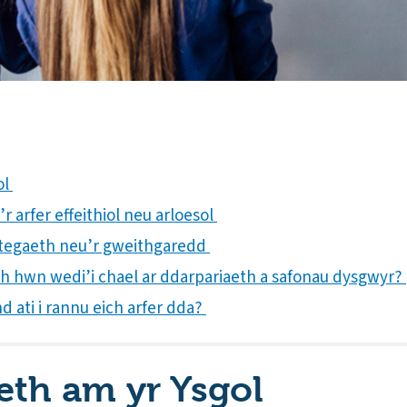
ol
r arfer effeithiol neu arloesol
trategaeth neu’r gweithgaredd
ith hwn wedi’i chael ar ddarpariaeth a safonau dysgwyr?
 ati i rannu eich arfer dda?
th am yr Ysgol