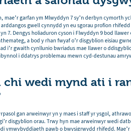
riaeth a safonau dysgw
n, mae’r garfan ym Mlwyddyn 7 sy’n derbyn cymorth y
arddangos gwell cynnydd yn eu sgorau profion rhifedd
yn 7. Dengys holiaduron cyson i Flwyddyn 9 bod llawer 
hemateg, a bod y rhan fwyaf o’r disgyblion eisiau gw
d i’r gwaith cynllunio bwriadus mae llawer o ddisgybl
ibynnol i ddatrys problemau mewn cyd-destunau amrywi
 chi wedi mynd ati i ra
?
rpasol gan arweinwyr yn y maes i staff yr ysgol, athraw
ogi’r disgyblion orau. Trwy hyn mae arweinwyr wedi dat
odi ymwybyddiaeth pawb o bwysigrwydd rhifedd. Mae’r y