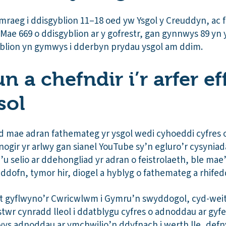
raeg i ddisgyblion 11–18 oed yw Ysgol y Creuddyn, ac f
Mae 669 o ddisgyblion ar y gofrestr, gan gynnwys 89 yn
blion yn gymwys i dderbyn prydau ysgol am ddim.
 a chefndir i’r arfer ef
sol
 mae adran fathemateg yr ysgol wedi cyhoeddi cyfres
ogir yr arlwy gan sianel YouTube sy’n egluro’r cysyniada
 selio ar ddehongliad yr adran o feistrolaeth, ble mae’
ddofn, tymor hir, diogel a hyblyg o fathemateg a rhifed
at gyflwyno’r Cwricwlwm i Gymru’n swyddogol, cyd-wei
twr cynradd lleol i ddatblygu cyfres o adnoddau ar gyf
ys adnoddau ar ymchwilio’n ddyfnach i werth lle, defnyd