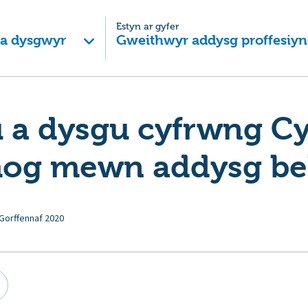
Estyn ar gyfer
 a dysgwyr
Gweithwyr addysg proffesiyn
 a dysgu cyfrwng C
hog mewn addysg be
Gorffennaf 2020