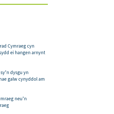
iarad Cymraeg cyn
 sydd ei hangen arnynt
 sy’n dysgu yn
mae galw cynyddol am
Gymraeg neu’n
mraeg