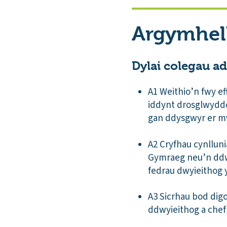
Argymhel
Dylai colegau ad
A1 Weithio’n fwy e
iddynt drosglwyddo
gan ddysgwyr er mw
A2 Cryfhau cynllun
Gymraeg neu’n ddw
fedrau dwyieithog 
A3 Sicrhau bod dig
ddwyieithog a chef