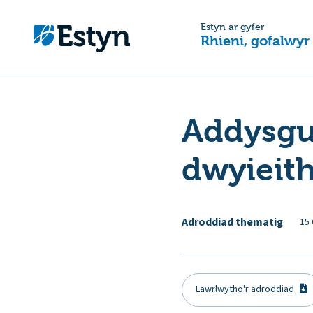
Estyn ar gyfer
Rhieni, gofalwyr
Addysgu
dwyieit
Adroddiad thematig
15 
Lawrlwytho'r adroddiad