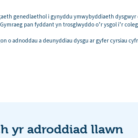
gaeth genedlaethol i gynyddu ymwybyddiaeth dysgwyr o
 Gymraeg pan fyddant yn trosglwyddo o’r ysgol i’r coleg
gon o adnoddau a deunyddiau dysgu ar gyfer cyrsiau c
 yr adroddiad llawn