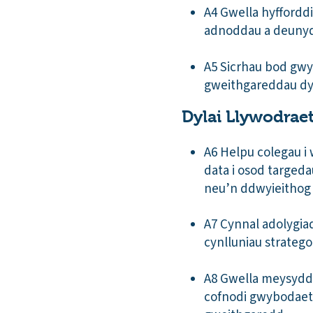
A4 Gwella hyfforddi
adnoddau a deunyd
A5 Sicrhau bod gwy
gweithgareddau dy
Dylai Llywodrae
A6 Helpu colegau i
data i osod targed
neu’n ddwyieithog
A7 Cynnal adolygia
cynlluniau stratego
A8 Gwella meysydd 
cofnodi gwybodaeth