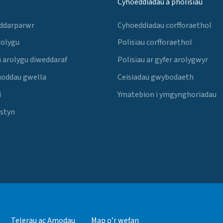
Cyhoeddiadau a pholisïau
 ddarparwr
Cyhoeddiadau corfforaethol
rolygu
Polisïau corfforaethol
 arolygu diweddaraf
Polisïau ar gyfer arolygwyr
noddau gwella
Ceisiadau gwybodaeth
i
Ymatebion i ymgynghoriadau
Estyn
Telerau ac Amodau
Map o’r wefan