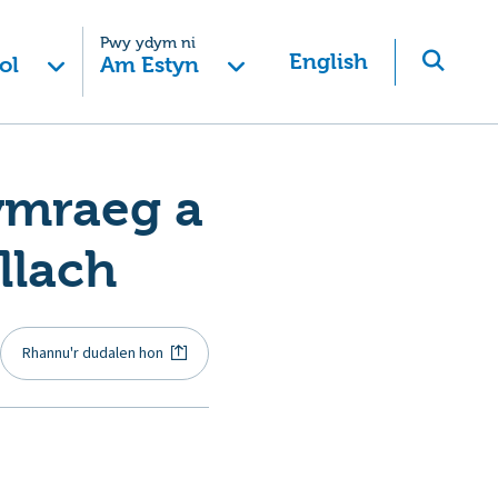
Pwy ydym ni
English
ol
Am Estyn
ymraeg a
llach
Rhannu'r dudalen hon