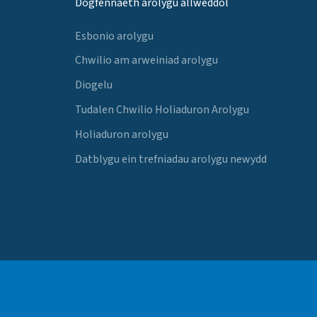
Dogfennaeth arolygu allweddol
Esbonio arolygu
Chwilio am arweiniad arolygu
Diogelu
Tudalen Chwilio Holiaduron Arolygu
Holiaduron arolygu
Datblygu ein trefniadau arolygu newydd