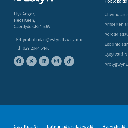
Poblogaidd
Llys Angor,
Chwilio am
Heol Keen,
Amserlen a
Caerdydd CF24 5JW
Adroddiadau
ymholiadau@estyn.llyw.cymru
Esbonio ad
029 2044 6446
Cysylltu â N
Arolygwyr 
Cysylltu â Ni
Datganiad preifatrwydd
Hygyrchedd