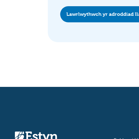
Lawrlwythwch yr adroddiad l