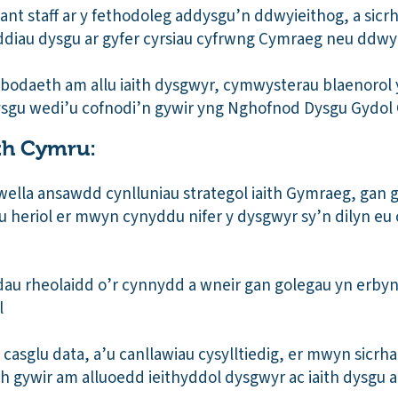
ant staff ar y fethodoleg addysgu’n ddwyieithog, a sicr
diau dysgu ar gyfer cyrsiau cyfrwng Cymraeg neu ddwy
bodaeth am allu iaith dysgwyr, cymwysterau blaenorol
sgu wedi’u cofnodi’n gywir yng Nghofnod Dysgu Gydol
th Cymru:
 wella ansawdd cynlluniau strategol iaith Gymraeg, gan
au heriol er mwyn cynyddu nifer y dysgwyr sy’n dilyn eu
dau rheolaidd o’r cynnydd a wneir gan golegau yn erbyn
l
casglu data, a’u canllawiau cysylltiedig, er mwyn sicrh
 gywir am alluoedd ieithyddol dysgwyr ac iaith dysgu a