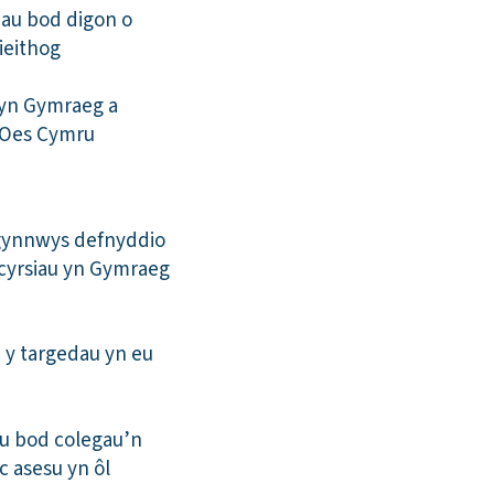
hau bod digon o
ieithog
 yn Gymraeg a
 Oes Cymru
 gynnwys defnyddio
 cyrsiau yn Gymraeg
 y targedau yn eu
au bod colegau’n
c asesu yn ôl