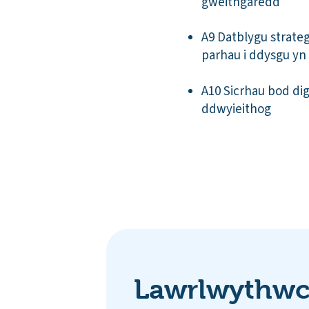
gweithgaredd
A9 Datblygu strate
parhau i ddysgu yn
A10 Sicrhau bod di
ddwyieithog
Lawrlwythwch