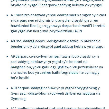
brydlon o’r ysgol i’r darparwr addysg heblaw yn yr ysgol
A7 monitro ansawdd yr holl ddarpariaeth amgen sy’n cael
ei darparu neu ei chomisiynu ar gyfer disgyblion yn eu
hawdurdod lleol, gan gynnwys darpariaeth wedi’i threfnu
gan ysgolion neu drwy Rwydweithiau 14-19
A8 rhoi addysg addas i ddisgyblion o fewn 15 niwrnod o
benderfynu y dylai disgybl gael addysg heblaw yn yr ysgol
A9 darparu cwricwlwm amser llawn i bob disgybl sy’n
cael addysg heblaw yn yr ysgol sy’n bodloni eu
hanghenion, yn eu galluogi i gyflawni eu potensial ac yn
sicrhau eu bod yn cael eu hailintegreiddio lle bynnag y
bo’n bosibl
A10 darparu addysg heblaw yn yr ysgol trwy gyfrwng y
Gymraeg i ddisgyblion sydd wedi derbyn eu haddysg yn
Gymraeg
A11 bodloni’r gofyniad statudol i sicrhau bod disgyblion â