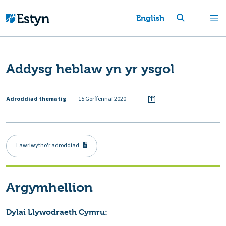
English
Addysg heblaw yn yr ysgol
Adroddiad thematig
15 Gorffennaf 2020
Lawrlwytho'r adroddiad
Argymhellion
Dylai Llywodraeth Cymru: