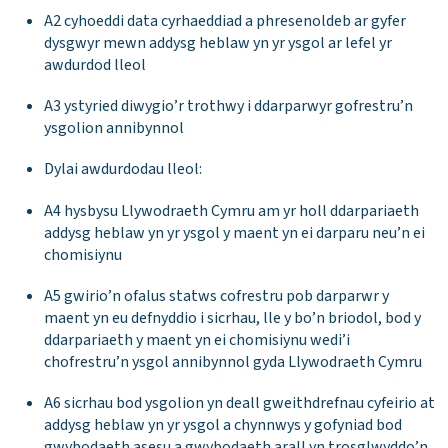
A2 cyhoeddi data cyrhaeddiad a phresenoldeb ar gyfer
dysgwyr mewn addysg heblaw yn yr ysgol ar lefel yr
awdurdod lleol
A3 ystyried diwygio’r trothwy i ddarparwyr gofrestru’n
ysgolion annibynnol
Dylai awdurdodau lleol:
A4 hysbysu Llywodraeth Cymru am yr holl ddarpariaeth
addysg heblaw yn yr ysgol y maent yn ei darparu neu’n ei
chomisiynu
A5 gwirio’n ofalus statws cofrestru pob darparwr y
maent yn eu defnyddio i sicrhau, lle y bo’n briodol, bod y
ddarpariaeth y maent yn ei chomisiynu wedi’i
chofrestru’n ysgol annibynnol gyda Llywodraeth Cymru
A6 sicrhau bod ysgolion yn deall gweithdrefnau cyfeirio at
addysg heblaw yn yr ysgol a chynnwys y gofyniad bod
gwybodaeth asesu a gwybodaeth arall yn trosglwyddo’n