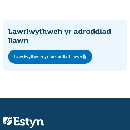
Lawrlwythwch yr adroddiad
llawn
Lawrlwythwch yr adroddiad llawn