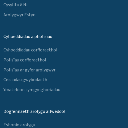
Cysylltu â Ni
Arolygwyr Estyn
Cyhoeddiadau a pholisïau
Cyhoeddiadau corfforaethol
Polisïau corfforaethol
Polisïau ar gyfer arolygwyr
Ceisiadau gwybodaeth
Ymatebion i ymgynghoriadau
Dogfennaeth arolygu allweddol
Esbonio arolygu