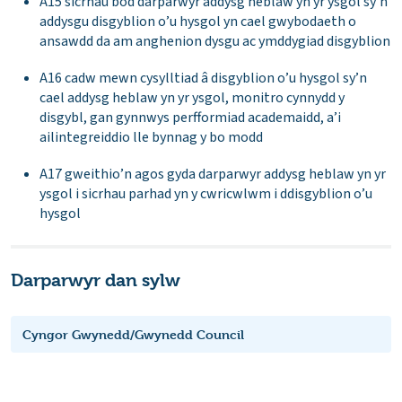
A15 sicrhau bod darparwyr addysg heblaw yn yr ysgol sy’n
addysgu disgyblion o’u hysgol yn cael gwybodaeth o
ansawdd da am anghenion dysgu ac ymddygiad disgyblion
A16 cadw mewn cysylltiad â disgyblion o’u hysgol sy’n
cael addysg heblaw yn yr ysgol, monitro cynnydd y
disgybl, gan gynnwys perfformiad academaidd, a’i
ailintegreiddio lle bynnag y bo modd
A17 gweithio’n agos gyda darparwyr addysg heblaw yn yr
ysgol i sicrhau parhad yn y cwricwlwm i ddisgyblion o’u
hysgol
Darparwyr dan sylw
Cyngor Gwynedd/Gwynedd Council