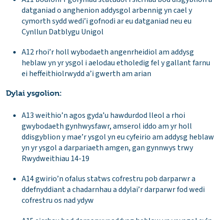
datganiad o anghenion addysgol arbennig yn cael y
cymorth sydd wedi’i gofnodi ar eu datganiad neu eu
Cynllun Datblygu Unigol
A12 rhoi’r holl wybodaeth angenrheidiol am addysg
heblaw yn yr ysgol i aelodau etholedig fel y gallant farnu
ei heffeithiolrwydd a’i gwerth am arian
Dylai ysgolion:
A13 weithio’n agos gyda’u hawdurdod lleol a rhoi
gwybodaeth gynhwysfawr, amserol iddo am yr holl
ddisgyblion y mae’r ysgol yn eu cyfeirio am addysg heblaw
yn yr ysgol a darpariaeth amgen, gan gynnwys trwy
Rwydweithiau 14-19
A14 gwirio’n ofalus statws cofrestru pob darparwr a
ddefnyddiant a chadarnhau a ddylai’r darparwr fod wedi
cofrestru os nad ydyw