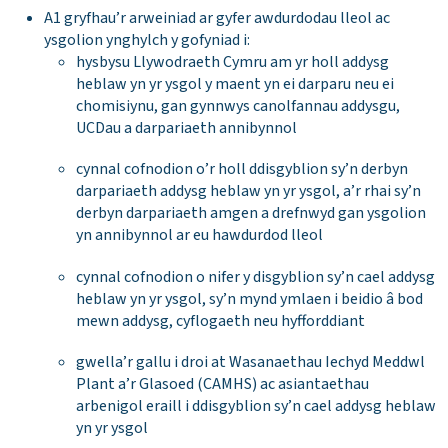
A1 gryfhau’r arweiniad ar gyfer awdurdodau lleol ac
ysgolion ynghylch y gofyniad i:
hysbysu Llywodraeth Cymru am yr holl addysg
heblaw yn yr ysgol y maent yn ei darparu neu ei
chomisiynu, gan gynnwys canolfannau addysgu,
UCDau a darpariaeth annibynnol
cynnal cofnodion o’r holl ddisgyblion sy’n derbyn
darpariaeth addysg heblaw yn yr ysgol, a’r rhai sy’n
derbyn darpariaeth amgen a drefnwyd gan ysgolion
yn annibynnol ar eu hawdurdod lleol
cynnal cofnodion o nifer y disgyblion sy’n cael addysg
heblaw yn yr ysgol, sy’n mynd ymlaen i beidio â bod
mewn addysg, cyflogaeth neu hyfforddiant
gwella’r gallu i droi at Wasanaethau Iechyd Meddwl
Plant a’r Glasoed (CAMHS) ac asiantaethau
arbenigol eraill i ddisgyblion sy’n cael addysg heblaw
yn yr ysgol