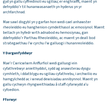
gyd yn gallu cyffredinoli eu sgiliau; er enghraifft, maent yn
defnyddio’r til hunanwasanaeth yn hyderus yn yr
archfarchnad.
Mae sawl disgybl yn y garfan hon wedi cael anhawster
rheoleiddio eu hanghenion cymdeithasol ac emosiynol. Maent
bellach yn hyfedr wrth adnabod eu hemosiynau, gan
ddefnyddio’r Parthau Rheoleiddio, ac maent yn deall bod
strategaethau i’w cyrchu i’w galluogi i hunanreoleiddio.
Y Darganfyddwyr
Mae’r Cwricwlwm Anffurfiol wedi galluogi ein
cyfathrebwyr anieithyddol, sydd ag anawsterau dysgu
cymhleth, i ddatblygu eu sgiliau cyfathrebu, i archwilio eu
hamgylchedd ac i wneud dewisiadau annibynnol. Maent yn
gallu cychwyn rhyngweithiadau â staff cyfarwydd a’u
cyfoedion.
Fforwyr