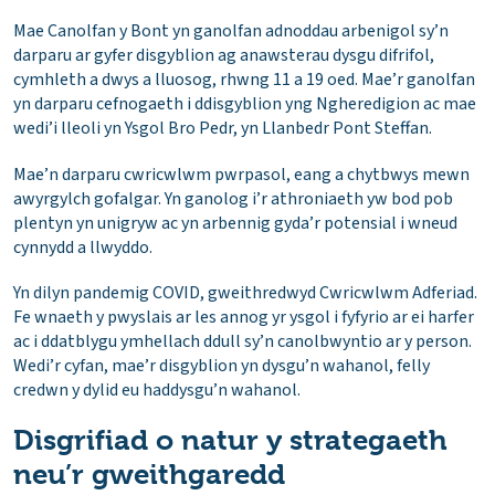
Mae Canolfan y Bont yn ganolfan adnoddau arbenigol sy’n
darparu ar gyfer disgyblion ag anawsterau dysgu difrifol,
cymhleth a dwys a lluosog, rhwng 11 a 19 oed. Mae’r ganolfan
yn darparu cefnogaeth i ddisgyblion yng Ngheredigion ac mae
wedi’i lleoli yn Ysgol Bro Pedr, yn Llanbedr Pont Steffan.
Mae’n darparu cwricwlwm pwrpasol, eang a chytbwys mewn
awyrgylch gofalgar. Yn ganolog i’r athroniaeth yw bod pob
plentyn yn unigryw ac yn arbennig gyda’r potensial i wneud
cynnydd a llwyddo.
Yn dilyn pandemig COVID, gweithredwyd Cwricwlwm Adferiad.
Fe wnaeth y pwyslais ar les annog yr ysgol i fyfyrio ar ei harfer
ac i ddatblygu ymhellach ddull sy’n canolbwyntio ar y person.
Wedi’r cyfan, mae’r disgyblion yn dysgu’n wahanol, felly
credwn y dylid eu haddysgu’n wahanol.
Disgrifiad o natur y strategaeth
neu’r gweithgaredd