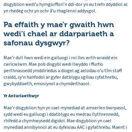
disgyblion wedi’u hymgorffori’n ddi-dor yn eu trefn ddyddiol ac
yn rhedeg ochr yn ochr â’u rhaglenni addysgol.
Pa effaith y mae’r gwaith hwn
wedi’i chael ar ddarpariaeth a
safonau dysgwyr?
Mae’r dull hwn wedi ein galluogi i roi lles wrth wraidd ein
cwricwlwm. Mae pob disgybl wedi llwyddo i ffurfio
perthnasoedd ymddiriedus a diogel ag aelodau o’u tîm staff
craidd, sy’n hanfodol ar gyfer datblygu sgiliau cyfathrebu,
gwybyddiaeth, emosiynol a chymdeithasol.
Yr Anturiaethwyr
Mae’r disgyblion hyn yn cael mynediad at amserlen bwrpasol,
sydd wedi eu galluogi i ddatblygu eu medrau llythrennedd,
rhifedd a chymhwysedd digidol. Mae disgyblion yn cael
mynediad annibynnol at eu dyfeisiau AAC i gyfathrebu. Maent i