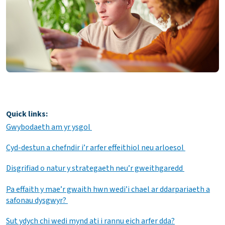
Quick links:
Gwybodaeth am yr ysgol
Cyd-destun a chefndir i’r arfer effeithiol neu arloesol
Disgrifiad o natur y strategaeth neu’r gweithgaredd
Pa effaith y mae’r gwaith hwn wedi’i chael ar ddarpariaeth a
safonau dysgwyr?
Sut ydych chi wedi mynd ati i rannu eich arfer dda?