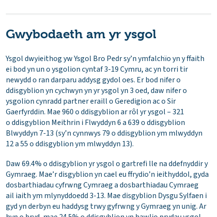
Gwybodaeth am yr ysgol
Ysgol dwyieithog yw Ysgol Bro Pedr sy’n ymfalchïo yn y ffaith
ei bod yn un o ysgolion cyntaf 3-19 Cymru, ac yn torri tir
newydd o ran darparu addysg gydol oes. Er bod nifer o
ddisgyblion yn cychwyn yn yr ysgol yn 3 oed, daw nifer o
ysgolion cynradd partner eraill o Geredigion ac o Sir
Gaerfyrddin. Mae 960 o ddisgyblion ar rôl yr ysgol – 321
o ddisgyblion Meithrin i Flwyddyn 6 a 639 o ddisgyblion
Blwyddyn 7-13 (sy’n cynnwys 79 o ddisgyblion ym mlwyddyn
12 a 55 o ddisgyblion ym mlwyddyn 13).
Daw 69.4% o ddisgyblion yr ysgol o gartrefi lle na ddefnyddir y
Gymraeg. Mae’r disgyblion yn cael eu ffrydio’n ieithyddol, gyda
dosbarthiadau cyfrwng Cymraeg a dosbarthiadau Cymraeg
ail iaith ym mlynyddoedd 3-13. Mae disgyblion Dysgu Sylfaen i
gyd yn derbyn eu haddysg trwy gyfrwng y Gymraeg yn unig. Ar