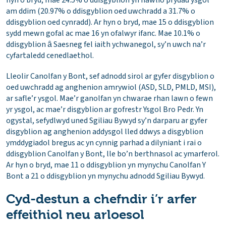
hyn o bryd, mae 24.5% o ddisgyblion yn hawlio prydau ysgol
am ddim (20.97% o ddisgyblion oed uwchradd a 31.7% o
ddisgyblion oed cynradd). Ar hyn o bryd, mae 15 o ddisgyblion
sydd mewn gofal ac mae 16 yn ofalwyr ifanc. Mae 10.1% o
ddisgyblion ȃ Saesneg fel iaith ychwanegol, sy’n uwch na’r
cyfartaledd cenedlaethol.
Lleolir Canolfan y Bont, sef adnodd sirol ar gyfer disgyblion o
oed uwchradd ag anghenion amrywiol (ASD, SLD, PMLD, MSI),
ar safle’r ysgol. Mae’r ganolfan yn chwarae rhan lawn o fewn
yr ysgol, ac mae’r disgyblion ar gofrestr Ysgol Bro Pedr. Yn
ogystal, sefydlwyd uned Sgiliau Bywyd sy’n darparu ar gyfer
disgyblion ag anghenion addysgol lled ddwys a disgyblion
ymddygiadol bregus ac yn cynnig parhad a dilyniant i rai o
ddisgyblion Canolfan y Bont, lle bo’n berthnasol ac ymarferol.
Ar hyn o bryd, mae 11 o ddisgyblion yn mynychu Canolfan Y
Bont a 21 o ddisgyblion yn mynychu adnodd Sgiliau Bywyd.
Cyd-destun a chefndir i’r arfer
effeithiol neu arloesol