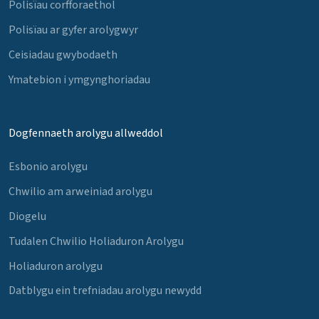
Polisïau corfforaethol
Polisïau ar gyfer arolygwyr
Ceisiadau gwybodaeth
Ymatebion i ymgynghoriadau
Dogfennaeth arolygu allweddol
Esbonio arolygu
Chwilio am arweiniad arolygu
Diogelu
Tudalen Chwilio Holiaduron Arolygu
Holiaduron arolygu
Datblygu ein trefniadau arolygu newydd