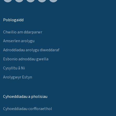
Poblogaidd
Chwilio am ddarparwr
Amserlen arolygu
Adroddiadau arolygu diweddaraf
Esbonio adnoddau gwella
Cysylltu â Ni
Arolygwyr Estyn
Cyhoeddiadau a pholisïau
Cyhoeddiadau corfforaethol