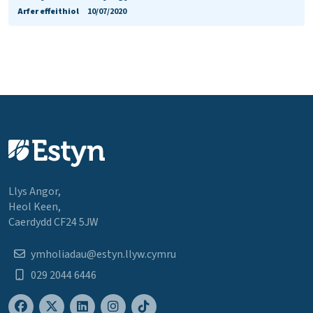
Arfer effeithiol
10/07/2020
Llys Angor,
Heol Keen,
Caerdydd CF24 5JW
ymholiadau@estyn.llyw.cymru
029 2044 6446