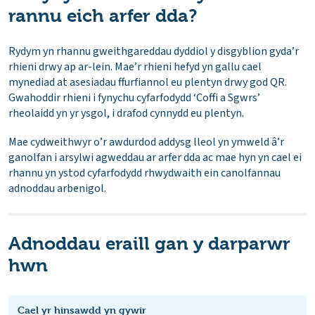
rannu eich arfer dda?
Rydym yn rhannu gweithgareddau dyddiol y disgyblion gyda’r
rhieni drwy ap ar-lein. Mae’r rhieni hefyd yn gallu cael
mynediad at asesiadau ffurfiannol eu plentyn drwy god QR.
Gwahoddir rhieni i fynychu cyfarfodydd ‘Coffi a Sgwrs’
rheolaidd yn yr ysgol, i drafod cynnydd eu plentyn.
Mae cydweithwyr o’r awdurdod addysg lleol yn ymweld â’r
ganolfan i arsylwi agweddau ar arfer dda ac mae hyn yn cael ei
rhannu yn ystod cyfarfodydd rhwydwaith ein canolfannau
adnoddau arbenigol.
Adnoddau eraill gan y darparwr
hwn
Cael yr hinsawdd yn gywir