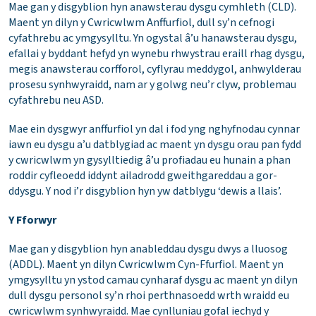
Mae gan y disgyblion hyn anawsterau dysgu cymhleth (CLD).
Maent yn dilyn y Cwricwlwm Anffurfiol, dull sy’n cefnogi
cyfathrebu ac ymgysylltu. Yn ogystal â’u hanawsterau dysgu,
efallai y byddant hefyd yn wynebu rhwystrau eraill rhag dysgu,
megis anawsterau corfforol, cyflyrau meddygol, anhwylderau
prosesu synhwyraidd, nam ar y golwg neu’r clyw, problemau
cyfathrebu neu ASD.
Mae ein dysgwyr anffurfiol yn dal i fod yng nghyfnodau cynnar
iawn eu dysgu a’u datblygiad ac maent yn dysgu orau pan fydd
y cwricwlwm yn gysylltiedig â’u profiadau eu hunain a phan
roddir cyfleoedd iddynt ailadrodd gweithgareddau a gor-
ddysgu. Y nod i’r disgyblion hyn yw datblygu ‘dewis a llais’.
Y Fforwyr
Mae gan y disgyblion hyn anableddau dysgu dwys a lluosog
(ADDL). Maent yn dilyn Cwricwlwm Cyn-Ffurfiol. Maent yn
ymgysylltu yn ystod camau cynharaf dysgu ac maent yn dilyn
dull dysgu personol sy’n rhoi perthnasoedd wrth wraidd eu
cwricwlwm synhwyraidd. Mae cynlluniau gofal iechyd y