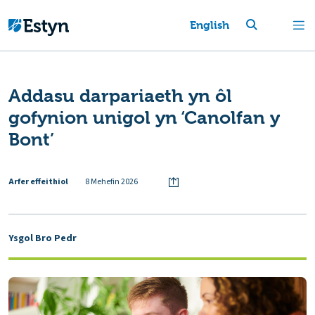
English
Addasu darpariaeth yn ôl
gofynion unigol yn ‘Canolfan y
Bont’
Arfer effeithiol
8 Mehefin 2026
Ysgol Bro Pedr