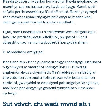
Mae disgyblion yn y garfan hon yn dilyn llwybr gwahanol ac
maent yn cael eu hasesu drwy Lwybrau Dysgu. Maent wedi
sefydlu perthnasoedd cryf â’u staff craidd. Maent yn cymryd
rhan mewn sesiynau rhyngweithio dwys ac maent wedi
datblygu eu dealltwriaeth o achos ac effaith.
I gloi, mae’r newidiadau i’n cwricwlwm wedi ein galluogi i
hwyluso profiadau dysgu effeithiol, pwrpasol i’n holl
ddisgyblion ac i rannu’r wybodaeth hon gyda’u rhieni.
O adroddiad yr arolygiad:
Mae Canolfan y Bont yn darparu amgylchedd dysgu eithriadol
o gynhwysol ac ymatebol i ddisgyblion 11–19 oed ag
anghenion dwys a chymhleth. Mae’r addysgu’n seiliedig ar
egwyddorion personol a holistig, gan ystyried anghenion
corfforol, gwybyddol ac emosiynol pob unigolyn. Yn sgil hyn,
mae bron pob disgybl yn gwneud cynnydd da o’u mannau
cychwyn.
Sut ydych chi wedi mynd ati i