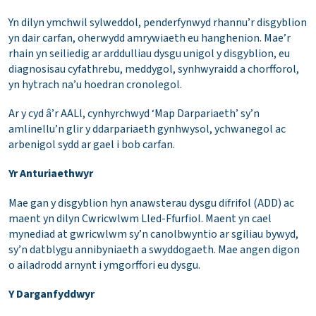
Yn dilyn ymchwil sylweddol, penderfynwyd rhannu’r disgyblion
yn dair carfan, oherwydd amrywiaeth eu hanghenion. Mae’r
rhain yn seiliedig ar arddulliau dysgu unigol y disgyblion, eu
diagnosisau cyfathrebu, meddygol, synhwyraidd a chorfforol,
yn hytrach na’u hoedran cronolegol.
Ar y cyd â’r AALl, cynhyrchwyd ‘Map Darpariaeth’ sy’n
amlinellu’n glir y ddarpariaeth gynhwysol, ychwanegol ac
arbenigol sydd ar gael i bob carfan.
Yr Anturiaethwyr
Mae gan y disgyblion hyn anawsterau dysgu difrifol (ADD) ac
maent yn dilyn Cwricwlwm Lled-Ffurfiol. Maent yn cael
mynediad at gwricwlwm sy’n canolbwyntio ar sgiliau bywyd,
sy’n datblygu annibyniaeth a swyddogaeth. Mae angen digon
o ailadrodd arnynt i ymgorffori eu dysgu.
Y Darganfyddwyr