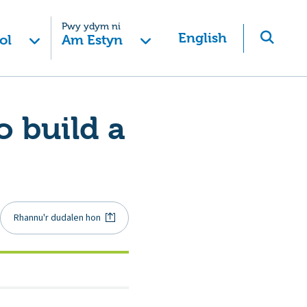
Pwy ydym ni
English
ol
Am Estyn
o build a
Rhannu'r dudalen hon