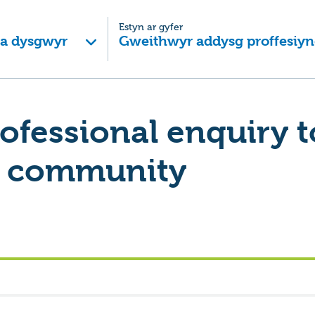
Estyn ar gyfer
 a dysgwyr
Gweithwyr addysg proffesiyn
ofessional enquiry t
g community