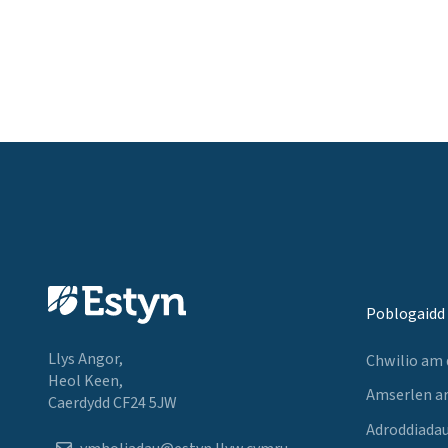
Poblogaidd
Llys Angor,
Chwilio am
Heol Keen,
Amserlen a
Caerdydd CF24 5JW
Adroddiadau