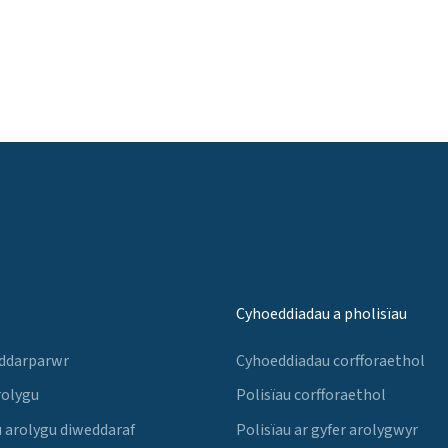
Cyhoeddiadau a pholisïau
 ddarparwr
Cyhoeddiadau corfforaethol
rolygu
Polisïau corfforaethol
 arolygu diweddaraf
Polisïau ar gyfer arolygwyr