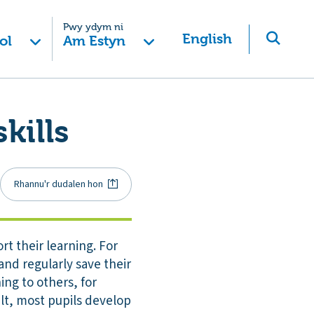
Pwy ydym ni
English
ol
Am Estyn
kills
Rhannu'r dudalen hon
ort their learning. For
nd regularly save their
ing to others, for
lt, most pupils develop