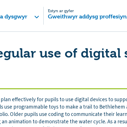
Estyn ar gyfer
 a dysgwyr
Gweithwyr addysg proffesiyn
egular use of digital s
 plan effectively for pupils to use digital devices to supp
s use programmable toys to make a trail to Bethlehem a
olio. Older pupils use coding to communicate their learn
 an animation to demonstrate the water cycle. As a resu