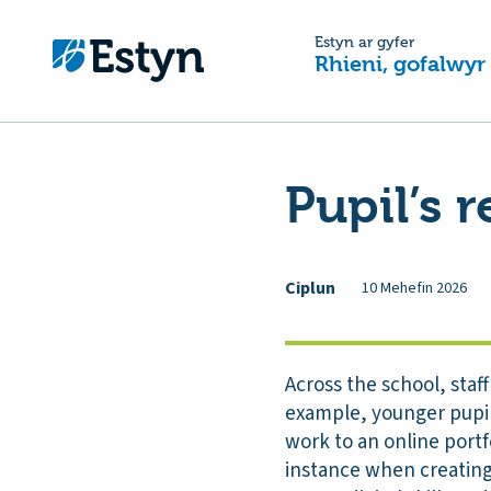
Estyn ar gyfer
Rhieni, gofalwyr
Pupil’s r
Ciplun
10 Mehefin 2026
Across the school, staff
example, younger pupil
work to an online portf
instance when creating