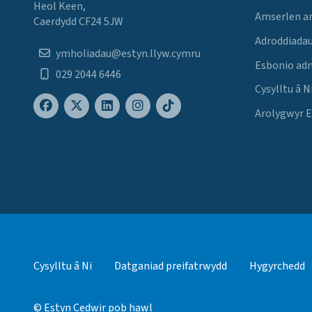
Heol Keen,
Amserlen a
Caerdydd CF24 5JW
Adroddiadau
ymholiadau@estyn.llyw.cymru
Esbonio ad
029 2044 6446
Cysylltu â N
Arolygwyr 
Cysylltu â Ni
Datganiad preifatrwydd
Hygyrchedd
© Estyn Cedwir pob hawl