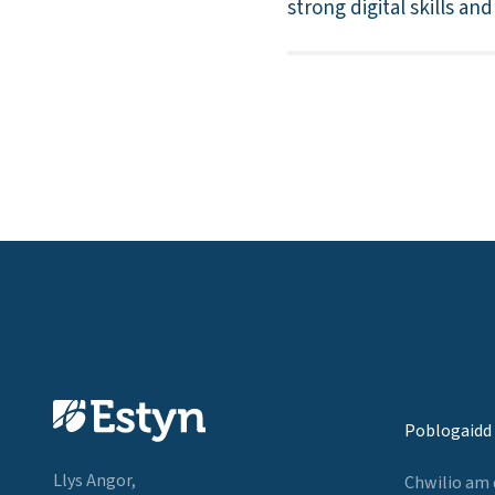
strong digital skills an
Poblogaidd
Llys Angor,
Chwilio am