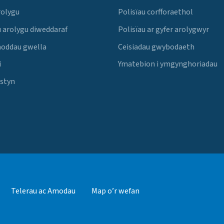
rolygu
Polisïau corfforaethol
 arolygu diweddaraf
Polisïau ar gyfer arolygwyr
noddau gwella
Ceisiadau gwybodaeth
i
Ymatebion i ymgynghoriadau
Estyn
Telerau ac Amodau
Map o’r wefan