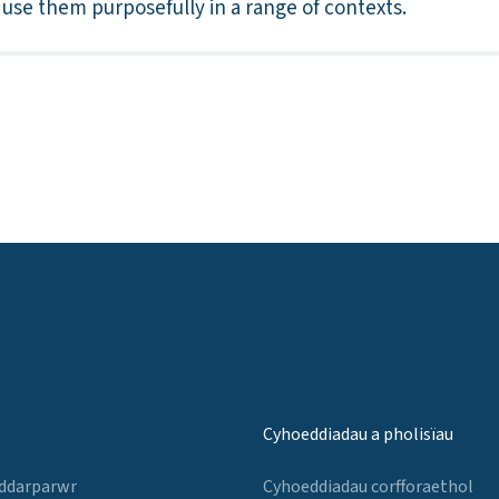
d use them purposefully in a range of contexts.
Cyhoeddiadau a pholisïau
 ddarparwr
Cyhoeddiadau corfforaethol