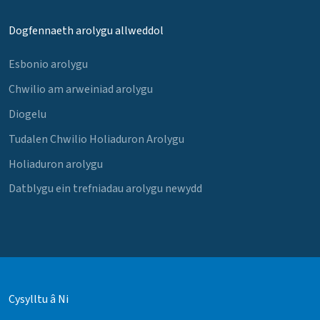
Dogfennaeth arolygu allweddol
Esbonio arolygu
Chwilio am arweiniad arolygu
Diogelu
Tudalen Chwilio Holiaduron Arolygu
Holiaduron arolygu
Datblygu ein trefniadau arolygu newydd
Cysylltu â Ni