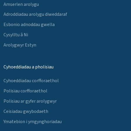
Amserlen arolygu
Adroddiadau arolygu diweddaraf
Esbonio adnoddau gwella
Cysylltu â Ni
Arolygwyr Estyn
Cyhoeddiadau a pholisïau
Cyhoeddiadau corfforaethol
Polisïau corfforaethol
Polisïau ar gyfer arolygwyr
Ceisiadau gwybodaeth
Ymatebion i ymgynghoriadau