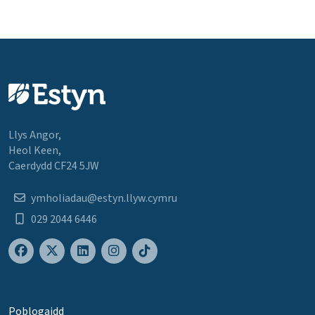
Llys Angor,
Heol Keen,
Caerdydd CF24 5JW
ymholiadau@estyn.llyw.cymru
029 2044 6446
Poblogaidd