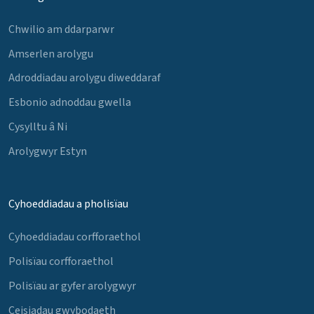
Chwilio am ddarparwr
Amserlen arolygu
Adroddiadau arolygu diweddaraf
Esbonio adnoddau gwella
Cysylltu â Ni
Arolygwyr Estyn
Cyhoeddiadau a pholisïau
Cyhoeddiadau corfforaethol
Polisïau corfforaethol
Polisïau ar gyfer arolygwyr
Ceisiadau gwybodaeth