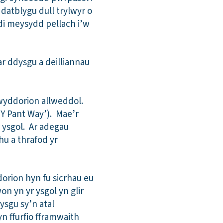
 datblygu dull trylwyr o
odi meysydd pellach i’w
ar ddysgu a deilliannau
egwyddorion allweddol.
(‘Y Pant Way’). Mae’r
 ysgol. Ar adegau
hu a thrafod yr
orion hyn fu sicrhau eu
n yn yr ysgol yn glir
ysgu sy’n atal
 ffurfio fframwaith