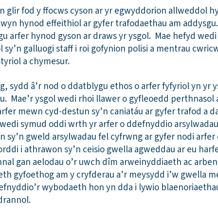
n glir fod y ffocws cyson ar yr egwyddorion allweddol hy
wyn hynod effeithiol ar gyfer trafodaethau am addysgu
gu arfer hynod gyson ar draws yr ysgol. Mae hefyd wedi 
 sy’n galluogi staff i roi gofynion polisi a mentrau cw
tyriol a chymesur.
, sydd â’r nod o ddatblygu ethos o arfer fyfyriol yn yr y
u. Mae’r ysgol wedi rhoi llawer o gyfleoedd perthnasol 
rfer mewn cyd-destun sy’n caniatáu ar gyfer trafod a da
 wedi symud oddi wrth yr arfer o ddefnyddio arsylwadau 
n sy’n gweld arsylwadau fel cyfrwng ar gyfer nodi arfer
forddi i athrawon sy’n ceisio gwella agweddau ar eu har
nnal gan aelodau o’r uwch dîm arweinyddiaeth ac arben
aeth gyfoethog am y cryfderau a’r meysydd i’w gwella 
 defnyddio’r wybodaeth hon yn dda i lywio blaenoriaeth
adrannol.