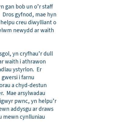
n gan bob un o’r staff
. Dros gyfnod, mae hyn
helpu creu diwylliant o
ricwlwm newydd ar waith
sgol, yn cryfhau’r dull
ar waith i athrawon
dlau ystyrlon. Er
gwersi i farnu
 orau a chyd-destun
fer. Mae arsylwadau
igwyr pwnc, yn helpu’r
mewn addysgu ar draws
au mewn cynlluniau