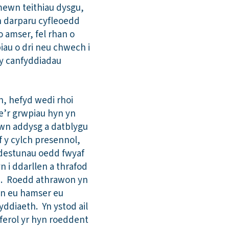
ewn teithiau dysgu,
yn darparu cyfleoedd
 amser, fel rhan o
iau o dri neu chwech i
 y canfyddiadau
n, hefyd wedi rhoi
e’r grwpiau hyn yn
mewn addysg a datblygu
 y cylch presennol,
 destunau oedd fwyaf
 i ddarllen a thrafod
yn. Roedd athrawon yn
 yn eu hamser eu
ddiaeth. Yn ystod ail
ferol yr hyn roeddent