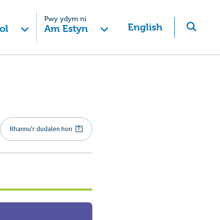
Pwy ydym ni
English
ol
Am Estyn
Rhannu'r dudalen hon