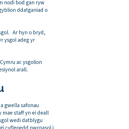
n nodi bod gan ryw
gyblion ddatganiad o
sgol. Ar hyn o bryd,
yr ysgol adeg yr
 Cymru ac ysgolion
iynol arall.
u
 a gwella safonau
ae staff yn ei deall
sgol wedi datblygu
gi cyfleoedd pwrpasol i