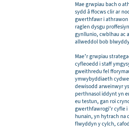
Mae grwpiau bach o at
sydd â ffocws clir ar n
gwerthfawr i athrawon r
raglen dysgu proffesiyn
gynllunio, cwblhau ac 
allweddol bob blwyddy
Mae’r grwpiau strategae
cyfleoedd i staff ymgy
gweithredu fel fforymau
ymwybyddiaeth cydweit
dewisodd arweinwyr ys
perthnasol iddynt yn eu
eu testun, gan roi cry
gwerthfawrogi’r cyfle i
hunain, yn hytrach na 
flwyddyn y cylch, cafo