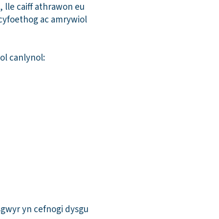
 lle caiff athrawon eu
 cyfoethog ac amrywiol
ol canlynol:
gwyr yn cefnogi dysgu