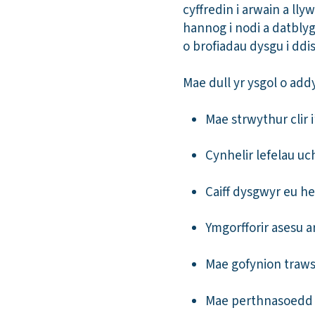
cyffredin i arwain a ll
hannog i nodi a datbly
o brofiadau dysgu i ddi
Mae dull yr ysgol o ad
Mae strwythur clir i
Cynhelir lefelau uc
Caiff dysgwyr eu he
Ymgorfforir asesu a
Mae gofynion traws
Mae perthnasoedd 