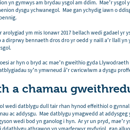
lion yn gymwys am brydau ysgol am ddim. Mae’r ysgol y
henion dysgu ychwanegol. Mae gan ychydig iawn o ddis
bennig.
 arolygiad ym mis Ionawr 2017 bellach wedi gadael yr y
 dirprwy bennaeth dros dro yr oedd y naill a’r llall yn 
sgol.
rloesi ar hyn o bryd ac mae’n gweithio gyda Llywodraeth
datblygiadau sy’n ymwneud â’r cwricwlwm a dysgu proffes
eth a chamau gweithred
l wedi datblygu dull tair rhan hynod effeithiol o gynnal
nau ac addysgu. Mae datblygu ymagwedd at addysgeg y m
yson wedi bod yn ganolog i hyn. Ar yr un pryd, mae’r y
 ddatblygu athrawon yn ymarferwyr myfyriol, gan alluo