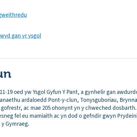
gweithredu
dwyd gan yr ysgol
un
11-19 oed yw Ysgol Gyfun Y Pant, a gynhelir gan awdur
anaethu ardaloedd Pont-y-clun, Tonysguboriau, Brynna 
 y gofrestr, ac mae 205 ohonynt yn y chweched dosbarth
aesneg fel eu mamiaith ac yn dod o gefndir gwyn Prydein
n y Gymraeg.