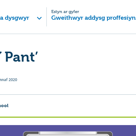
Estyn ar gyfer
 a dysgwyr
Gweithwyr addysg proffesiyn
Y Pant’
nnaf 2020
hool