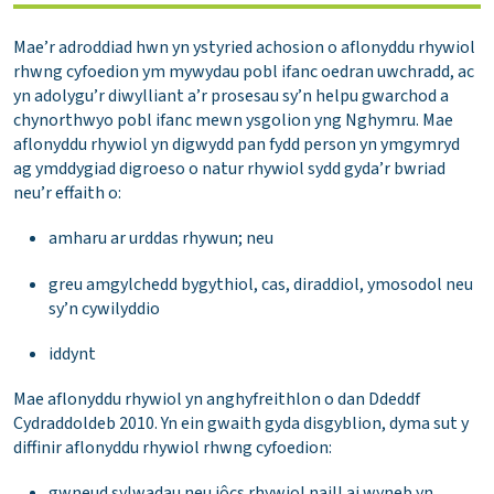
Mae’r adroddiad hwn yn ystyried achosion o aflonyddu rhywiol
rhwng cyfoedion ym mywydau pobl ifanc oedran uwchradd, ac
yn adolygu’r diwylliant a’r prosesau sy’n helpu gwarchod a
chynorthwyo pobl ifanc mewn ysgolion yng Nghymru. Mae
aflonyddu rhywiol yn digwydd pan fydd person yn ymgymryd
ag ymddygiad digroeso o natur rhywiol sydd gyda’r bwriad
neu’r effaith o:
amharu ar urddas rhywun; neu
greu amgylchedd bygythiol, cas, diraddiol, ymosodol neu
sy’n cywilyddio
iddynt
Mae aflonyddu rhywiol yn anghyfreithlon o dan Ddeddf
Cydraddoldeb 2010. Yn ein gwaith gyda disgyblion, dyma sut y
diffinir aflonyddu rhywiol rhwng cyfoedion:
gwneud sylwadau neu jôcs rhywiol naill ai wyneb yn