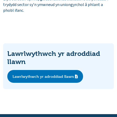
trydydd sector sy’n ymwneud yn uniongyrchol â phlant a
phobl ifanc.
Lawrlwythwch yr adroddiad
llawn
Lawrlwythwch yr adroddiad llawn