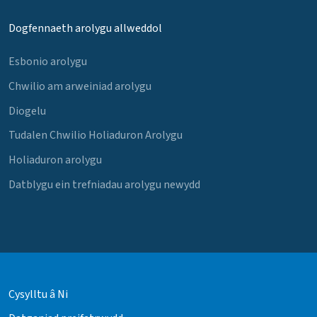
Dogfennaeth arolygu allweddol
Esbonio arolygu
Chwilio am arweiniad arolygu
Diogelu
Tudalen Chwilio Holiaduron Arolygu
Holiaduron arolygu
Datblygu ein trefniadau arolygu newydd
Cysylltu â Ni