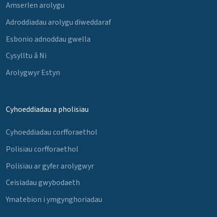
Amserlen arolygu
Adroddiadau arolygu diweddaraf
Esbonio adnoddau gwella
Cysylltu â Ni
Arolygwyr Estyn
Cyhoeddiadau a pholisïau
Cyhoeddiadau corfforaethol
Polisïau corfforaethol
Polisïau ar gyfer arolygwyr
Ceisiadau gwybodaeth
Ymatebion i ymgynghoriadau