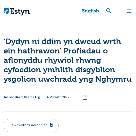
English
‘Dydyn ni ddim yn dweud wrth
ein hathrawon’ Profiadau o
aflonyddu rhywiol rhwng
cyfoedion ymhlith disgyblion
ysgolion uwchradd yng Nghymru
Adroddiad thematig
6 Mawrth 2022
Lawrlwytho'r adroddiad