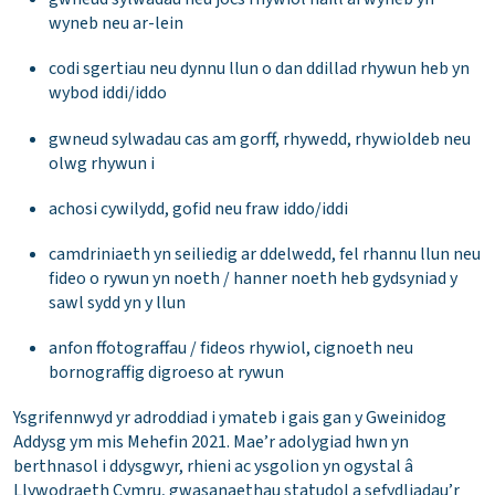
wyneb neu ar-lein
codi sgertiau neu dynnu llun o dan ddillad rhywun heb yn
wybod iddi/iddo
gwneud sylwadau cas am gorff, rhywedd, rhywioldeb neu
olwg rhywun i
achosi cywilydd, gofid neu fraw iddo/iddi
camdriniaeth yn seiliedig ar ddelwedd, fel rhannu llun neu
fideo o rywun yn noeth / hanner noeth heb gydsyniad y
sawl sydd yn y llun
anfon ffotograffau / fideos rhywiol, cignoeth neu
bornograffig digroeso at rywun
Ysgrifennwyd yr adroddiad i ymateb i gais gan y Gweinidog
Addysg ym mis Mehefin 2021. Mae’r adolygiad hwn yn
berthnasol i ddysgwyr, rhieni ac ysgolion yn ogystal â
Llywodraeth Cymru, gwasanaethau statudol a sefydliadau’r