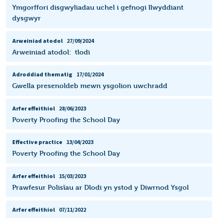
Ymgorffori disgwyliadau uchel i gefnogi llwyddiant
dysgwyr
Arweiniad atodol
27/09/2024
​Arweiniad atodol: tlodi
Adroddiad thematig
17/01/2024
Gwella presenoldeb mewn ysgolion uwchradd
Arfer effeithiol
28/06/2023
Poverty Proofing the School Day
Effective practice
13/04/2023
Poverty Proofing the School Day
Arfer effeithiol
15/03/2023
Prawfesur Polisïau ar Dlodi yn ystod y Diwrnod Ysgol
Arfer effeithiol
07/11/2022