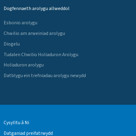
Dogfennaeth arolygu allweddol
Esbonio arolygu
Chwilio am arweiniad arolygu
Diogelu
Tudalen Chwilio Holiaduron Arolygu
Holiaduron arolygu
Datblygu ein trefniadau arolygu newydd
Cysylltu â Ni
Datganiad preifatrwydd