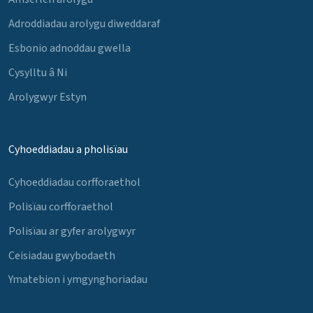
Adroddiadau arolygu diweddaraf
Esbonio adnoddau gwella
Cysylltu â Ni
Arolygwyr Estyn
Cyhoeddiadau a pholisïau
Cyhoeddiadau corfforaethol
Polisïau corfforaethol
Polisïau ar gyfer arolygwyr
Ceisiadau gwybodaeth
Ymatebion i ymgynghoriadau