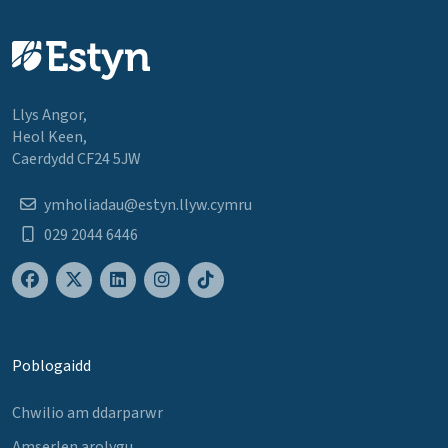
Llys Angor,
Heol Keen,
Caerdydd CF24 5JW
ymholiadau@estyn.llyw.cymru
029 2044 6446
Poblogaidd
Chwilio am ddarparwr
Amserlen arolygu