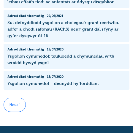
leihau effaith tlodi ac anfantais ar ddysgu disgyblion
Adroddiad thematig
22/06/2021
Sut defnyddiodd ysgolion a cholegau’r grant recriwtio,
adfer a chodi safonau (RAChS) neu’r grant dal i fyny ar
gyfer dysgwyr ôl-16
Adroddiad thematig
15/07/2020
Ysgolion cymunedol: teuluoedd a chymunedau wrth
wraidd bywyd ysgol
Adroddiad thematig
15/07/2020
Ysgolion cymunedol – deunydd hyfforddiant
Nesaf