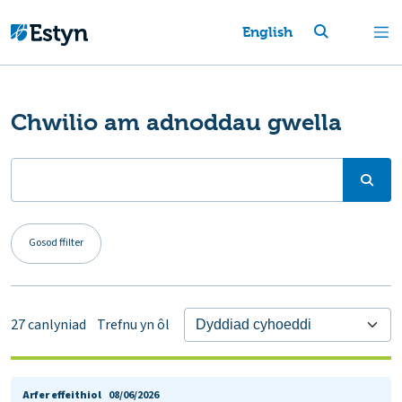
English
Chwilio am adnoddau gwella
Gosod ffilter
27
canlyniad
Trefnu yn ôl
Arfer effeithiol
08/06/2026