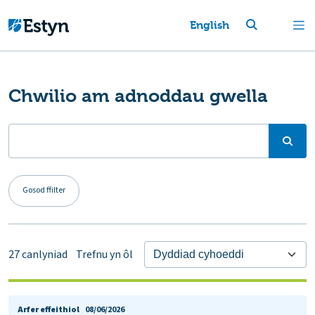
English
Chwilio am adnoddau gwella
Gosod ffilter
27
canlyniad
Trefnu yn ôl
Arfer effeithiol
08/06/2026