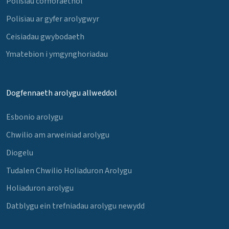
Polisïau corfforaethol
Polisïau ar gyfer arolygwyr
Ceisiadau gwybodaeth
Ymatebion i ymgynghoriadau
Dogfennaeth arolygu allweddol
Esbonio arolygu
Chwilio am arweiniad arolygu
Diogelu
Tudalen Chwilio Holiaduron Arolygu
Holiaduron arolygu
Datblygu ein trefniadau arolygu newydd