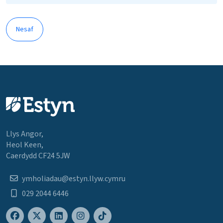
Nesaf
Llys Angor,
Heol Keen,
Caerdydd CF24 5JW
ymholiadau@estyn.llyw.cymru
029 2044 6446