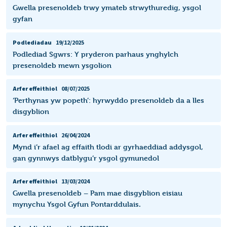
Gwella presenoldeb trwy ymateb strwythuredig, ysgol
gyfan
Podlediadau
19/12/2025
Podlediad Sgwrs: Y pryderon parhaus ynghylch
presenoldeb mewn ysgolion
Arfer effeithiol
08/07/2025
‘Perthynas yw popeth’: hyrwyddo presenoldeb da a lles
disgyblion
Arfer effeithiol
26/04/2024
Mynd i’r afael ag effaith tlodi ar gyrhaeddiad addysgol,
gan gynnwys datblygu’r ysgol gymunedol
Arfer effeithiol
13/03/2024
Gwella presenoldeb – Pam mae disgyblion eisiau
mynychu Ysgol Gyfun Pontarddulais.