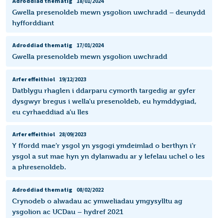
Adroddiad thematig
18/01/2024
Gwella presenoldeb mewn ysgolion uwchradd – deunydd
hyfforddiant
Adroddiad thematig
17/01/2024
Gwella presenoldeb mewn ysgolion uwchradd
Arfer effeithiol
19/12/2023
Datblygu rhaglen i ddarparu cymorth targedig ar gyfer
dysgwyr bregus i wella’u presenoldeb, eu hymddygiad,
eu cyrhaeddiad a’u lles
Arfer effeithiol
28/09/2023
Y ffordd mae’r ysgol yn ysgogi ymdeimlad o berthyn i’r
ysgol a sut mae hyn yn dylanwadu ar y lefelau uchel o les
a phresenoldeb.
Adroddiad thematig
08/02/2022
Crynodeb o alwadau ac ymweliadau ymgysylltu ag
ysgolion ac UCDau – hydref 2021