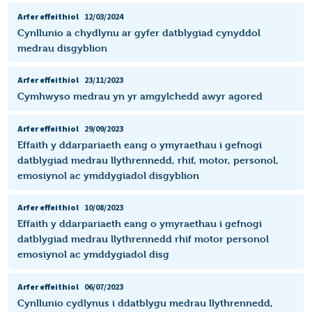
Arfer effeithiol
12/03/2024
Cynllunio a chydlynu ar gyfer datblygiad cynyddol
medrau disgyblion
Arfer effeithiol
23/11/2023
Cymhwyso medrau yn yr amgylchedd awyr agored
Arfer effeithiol
29/09/2023
Effaith y ddarpariaeth eang o ymyraethau i gefnogi
datblygiad medrau llythrennedd, rhif, motor, personol,
emosiynol ac ymddygiadol disgyblion ​
Arfer effeithiol
10/08/2023
Effaith y ddarpariaeth eang o ymyraethau i gefnogi
datblygiad medrau llythrennedd rhif motor personol
emosiynol ac ymddygiadol disg
Arfer effeithiol
06/07/2023
Cynllunio cydlynus i ddatblygu medrau llythrennedd,