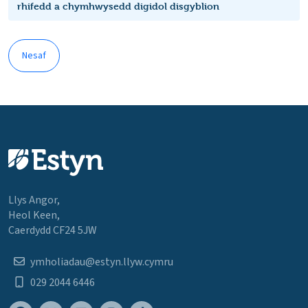
rhifedd a chymhwysedd digidol disgyblion
Nesaf
Llys Angor,
Heol Keen,
Caerdydd CF24 5JW
ymholiadau@estyn.llyw.cymru
029 2044 6446