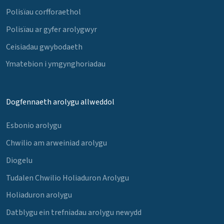
Polisïau corfforaethol
Polisïau ar gyfer arolygwyr
Ceisiadau gwybodaeth
Ymatebion i ymgynghoriadau
Dogfennaeth arolygu allweddol
Esbonio arolygu
Chwilio am arweiniad arolygu
Diogelu
Tudalen Chwilio Holiaduron Arolygu
Holiaduron arolygu
Datblygu ein trefniadau arolygu newydd