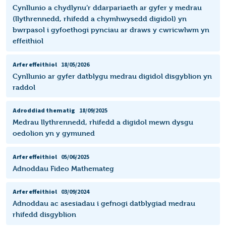
Cynllunio a chydlynu’r ddarpariaeth ar gyfer y medrau
(llythrennedd, rhifedd a chymhwysedd digidol) yn
bwrpasol i gyfoethogi pynciau ar draws y cwricwlwm yn
effeithiol
Arfer effeithiol
18/05/2026
Cynllunio ar gyfer datblygu medrau digidol disgyblion yn
raddol
Adroddiad thematig
18/09/2025
Medrau llythrennedd, rhifedd a digidol mewn dysgu
oedolion yn y gymuned
Arfer effeithiol
05/06/2025
Adnoddau Fideo Mathemateg
Arfer effeithiol
03/09/2024
Adnoddau ac asesiadau i gefnogi datblygiad medrau
rhifedd disgyblion