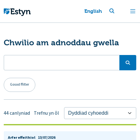
English
Chwilio am adnoddau gwella
Gosod ffilter
44
canlyniad
Trefnu yn ôl
Arfer effeithiol
13/07/2026