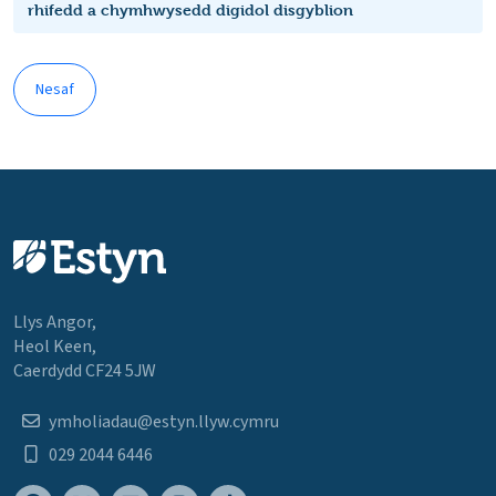
rhifedd a chymhwysedd digidol disgyblion
Nesaf
Llys Angor,
Heol Keen,
Caerdydd CF24 5JW
ymholiadau@estyn.llyw.cymru
029 2044 6446