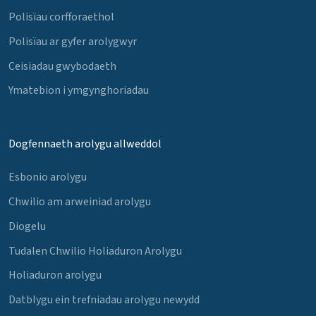
Polisïau corfforaethol
Polisïau ar gyfer arolygwyr
Ceisiadau gwybodaeth
Ymatebion i ymgynghoriadau
Dogfennaeth arolygu allweddol
Esbonio arolygu
Chwilio am arweiniad arolygu
Diogelu
Tudalen Chwilio Holiaduron Arolygu
Holiaduron arolygu
Datblygu ein trefniadau arolygu newydd