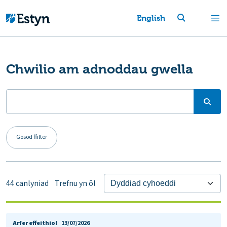
English
Chwilio am adnoddau gwella
Gosod ffilter
44
canlyniad
Trefnu yn ôl
Arfer effeithiol
13/07/2026