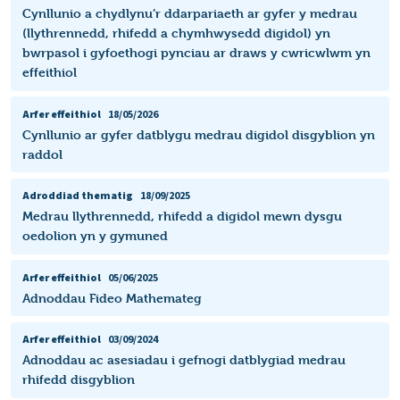
Cynllunio a chydlynu’r ddarpariaeth ar gyfer y medrau
(llythrennedd, rhifedd a chymhwysedd digidol) yn
bwrpasol i gyfoethogi pynciau ar draws y cwricwlwm yn
effeithiol
Arfer effeithiol
18/05/2026
Cynllunio ar gyfer datblygu medrau digidol disgyblion yn
raddol
Adroddiad thematig
18/09/2025
Medrau llythrennedd, rhifedd a digidol mewn dysgu
oedolion yn y gymuned
Arfer effeithiol
05/06/2025
Adnoddau Fideo Mathemateg
Arfer effeithiol
03/09/2024
Adnoddau ac asesiadau i gefnogi datblygiad medrau
rhifedd disgyblion