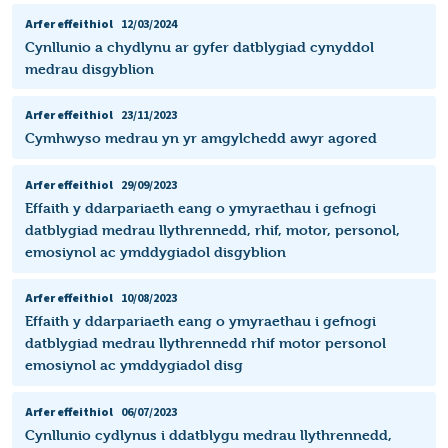
Arfer effeithiol
12/03/2024
Cynllunio a chydlynu ar gyfer datblygiad cynyddol
medrau disgyblion
Arfer effeithiol
23/11/2023
Cymhwyso medrau yn yr amgylchedd awyr agored
Arfer effeithiol
29/09/2023
Effaith y ddarpariaeth eang o ymyraethau i gefnogi
datblygiad medrau llythrennedd, rhif, motor, personol,
emosiynol ac ymddygiadol disgyblion ​
Arfer effeithiol
10/08/2023
Effaith y ddarpariaeth eang o ymyraethau i gefnogi
datblygiad medrau llythrennedd rhif motor personol
emosiynol ac ymddygiadol disg
Arfer effeithiol
06/07/2023
Cynllunio cydlynus i ddatblygu medrau llythrennedd,